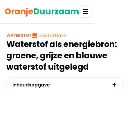
Oranje
Duurzaam
Leestijd:
8
min.
WATERSTOF
Waterstof als energiebron:
groene, grijze en blauwe
waterstof uitgelegd
Inhoudsopgave
Wat is grijze Waterstof?
Wat is blauwe waterstof?
Wat is groene waterstof?
Paarse waterstof en kernenergie
Toepassingen van waterstof in industrie en
transport