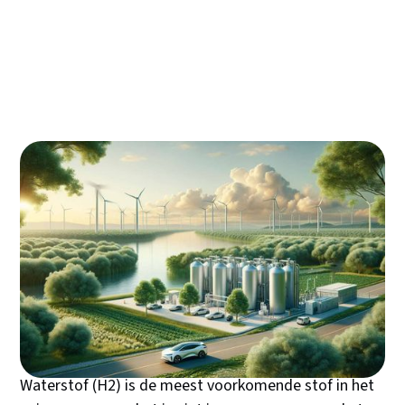
De uitdagingen van waterstoftechnologie
De toekomst van waterstof in Nederland
Gebruik van waterstof in de industrie
Innovaties en toekomstige ontwikkelingen
Veelgestelde vragen over Waterstof
Heb je je ooit afgevraagd wat waterstof nu
eigenlijk is en waarom het zo'n belangrijke rol
speelt in de energietransitie? Waterstof is niet
zomaar een element, het is een veelbelovende
sleutel tot een duurzamere toekomst. Als jij ook
benieuwd bent naar wat waterstof kan betekenen
voor onze wereld, lees dan snel verder!
Waterstof (H2) is de meest voorkomende stof in het