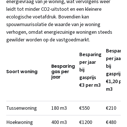
energievraag van je woning, wat vervolgens weer
leidt tot minder CO2-uitstoot en een kleinere
ecologische voetafdruk. Bovendien kan
spouwmuurisolatie de waarde van je woning
verhogen, omdat energiezuinige woningen steeds
gewilder worden op de vastgoedmarkt.
Besparin
Besparing
per jaar
per jaar
bij
Besparing
bij
Soort woning
gas per
gasprijs
jaar
gasprijs
€1,20 per
€3 per m3
m3
Tussenwoning
180 m3
€550
€210
Hoekwoning
400 m3
€1200
€480