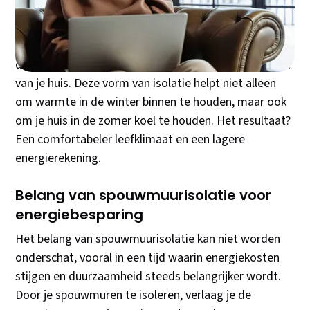
Spouwmuurisolatie
is een effectieve methode om de
energie-efficiëntie van je woning te verbeteren. Het
houdt in dat isolatiemateriaal wordt aangebracht in
de spouw, de ruimte tussen de binnen- en buitenmuur
van je huis. Deze vorm van isolatie helpt niet alleen
om warmte in de winter binnen te houden, maar ook
om je huis in de zomer koel te houden. Het resultaat?
Een comfortabeler leefklimaat en een lagere
energierekening.
Belang van spouwmuurisolatie voor
energiebesparing
Het belang van spouwmuurisolatie kan niet worden
onderschat, vooral in een tijd waarin energiekosten
stijgen en duurzaamheid steeds belangrijker wordt.
Door je spouwmuren te isoleren, verlaag je de