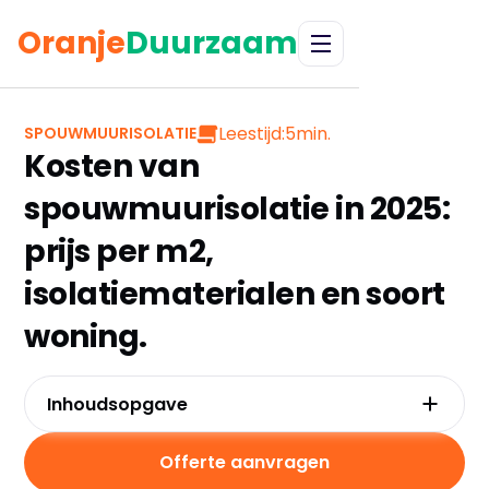
Oranje
Duurzaam
Leestijd:
5
min.
SPOUWMUURISOLATIE
Kosten van
spouwmuurisolatie in 2025:
prijs per m2,
isolatiematerialen en soort
woning.
Inhoudsopgave
Wat is spouwmuurisolatie?
Wat kost het isoleren van spouwmuren?
Offerte aanvragen