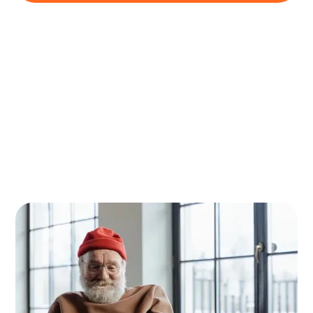
Spouwmuurisolatie kosten per m2
Kosten spouwmuurisolatie bij een
tussenwoning
Wat kost spouwmuurisolatie bij een
hoekwoning
Kosten van verschillende isolatiematerialen
Terugverdientijd en langetermijnbesparingen
Subsidie Spouwmuurisolatie 2025
Hoe kies je de juiste spouwmuurisolatie
Wat is spouwmuurisolatie?