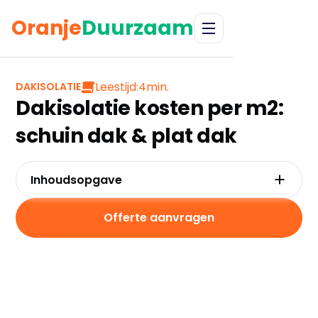
Oranje
Duurzaam
Leestijd:
4
min.
DAKISOLATIE
Dakisolatie kosten per m2:
schuin dak & plat dak
Inhoudsopgave
De kosten van dakisolatie
Subsidie op dakisolatie
Offerte aanvragen
Kosten van een schuin dak isoleren
Plat dak isoleren kosten
Dakisolatie en de stijging in woningwaarde
Zoldervloer isoleren kosten
Zelf je dak isoleren of een professional