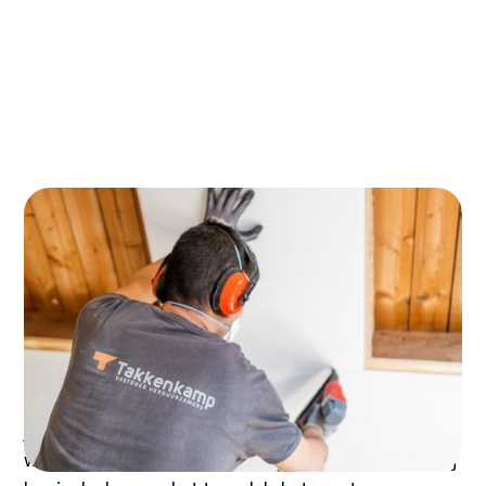
inschakelen?
Alternatieven voor traditionele dakisolatie
Veelgestelde vragen over de kosten van
dakisolatie
De kosten van dakisolatie
Dakisolatie is een essentiële investering voor het
verhogen van de energie-efficiëntie en het comfort in
je woning. De kosten hiervoor kunnen variëren en
worden beïnvloed door verschillende factoren. Hierbij