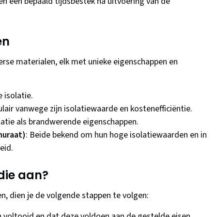
n een bepaald tijdsbestek na uitvoering van de
en
verse materialen, elk met unieke eigenschappen en
 isolatie.
ulair vanwege zijn isolatiewaarde en kostenefficiëntie.
olatie als brandwerende eigenschappen.
nuraat)
: Beide bekend om hun hoge isolatiewaarden en in
eid.
die aan?
n, dien je de volgende stappen te volgen:
 voltooid en dat deze voldoen aan de gestelde eisen.