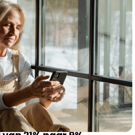
s Vloerisolatie in 2025
 van verschillende subsidies en financiële regelingen om je
erisolatie. Deze maatregelen zijn niet alleen gunstig voor
De belangrijkste subsidies omvatten:
op de arbeidskosten.
 en energiebesparing (ISDE)
.
erenigingen van eigenaars (SVVE)
speciaal voor VvE’s.
kheid om tegen gunstige voorwaarden geld te lenen voor
meente of provincie.