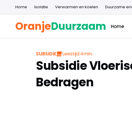
Home
Isolatie
Verwarmen en koelen
Duurzame en
Oranje
Duurzaam
Home
Leestijd:
4
min.
SUBSIDIE
Subsidie Vloeris
Bedragen