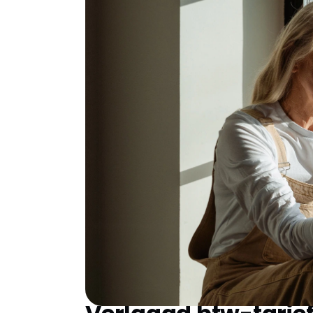
Beschikbare Subsidie
In 2025 kun je als woningeigenaar profiteren
huis duurzamer te maken door middel van vlo
het milieu, maar ook voor je portemonnee. 
Verlaagde btw-tarief
van 21% naar 9% 
Investeringssubsidie duurzame energie
Subsidieregeling verduurzaming voor v
Energiebespaarlening
biedt de mogelij
energiebesparende maatregelen.
Regionale subsidies
die variëren per ge