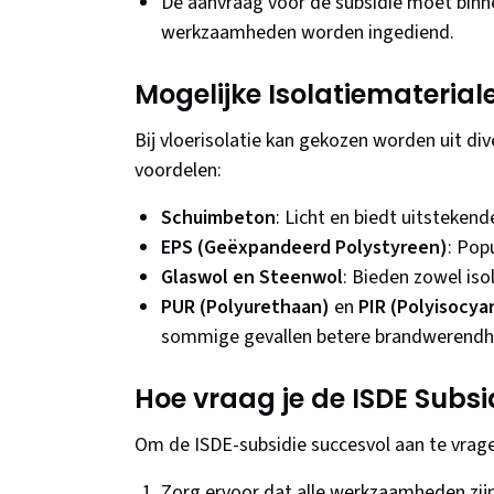
De aanvraag voor de subsidie moet binne
werkzaamheden worden ingediend.
Mogelijke Isolatiematerial
Bij vloerisolatie kan gekozen worden uit di
voordelen:
Schuimbeton
: Licht en biedt uitstekende
EPS (Geëxpandeerd Polystyreen)
: Pop
Glaswol en Steenwol
: Bieden zowel is
PUR (Polyurethaan)
en
PIR (Polyisocya
sommige gevallen betere brandwerendh
Hoe vraag je de ISDE Subsi
Om de ISDE-subsidie succesvol aan te vrage
Zorg ervoor dat alle werkzaamheden zijn