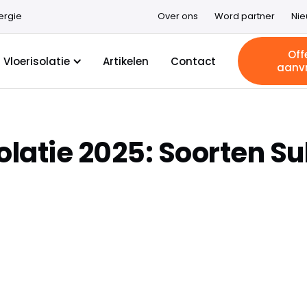
ergie
Over ons
Word partner
Ni
Off
Vloerisolatie
Artikelen
Contact
aanv
olatie 2025: Soorten S