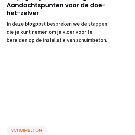
Aandachtspunten voor de doe-
het-zelver
In deze blogpost bespreken we de stappen
die je kunt nemen om je vloer voor te
bereiden op de installatie van schuimbeton.
SCHUIMBETON