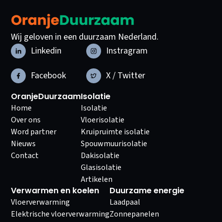
Wij geloven in een duurzaam Nederland.
Linkedin
Instragram
Facebook
X / Twitter
OranjeDuurzaam
Isolatie
Home
Isolatie
Over ons
Vloerisolatie
Word partner
Kruipruimte isolatie
Nieuws
Spouwmuurisolatie
Contact
Dakisolatie
Glasisolatie
Artikelen
Verwarmen en koelen
Duurzame energie
Vloerverwarming
Laadpaal
Elektrische vloerverwarming
Zonnepanelen