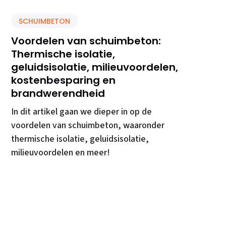
SCHUIMBETON
Voordelen van schuimbeton:
Thermische isolatie,
geluidsisolatie, milieuvoordelen,
kostenbesparing en
brandwerendheid
In dit artikel gaan we dieper in op de
voordelen van schuimbeton, waaronder
thermische isolatie, geluidsisolatie,
milieuvoordelen en meer!