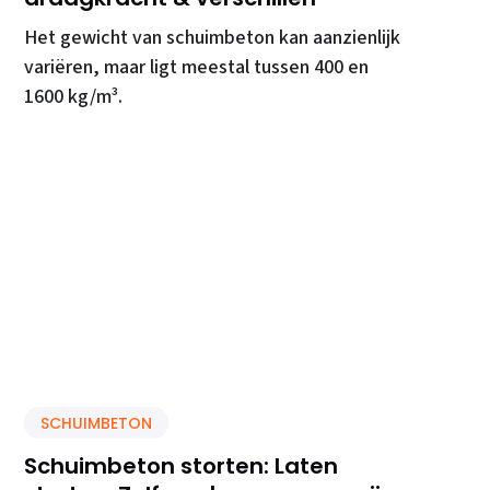
Het gewicht van schuimbeton kan aanzienlijk
variëren, maar ligt meestal tussen 400 en
1600 kg/m³.
SCHUIMBETON
Schuimbeton storten: Laten