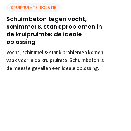
KRUIPRUIMTE ISOLATIE
Schuimbeton tegen vocht,
schimmel & stank problemen in
de kruipruimte: de ideale
oplossing
Vocht, schimmel & stank problemen komen
vaak voor in de kruipruimte. Schuimbeton is
de meeste gevallen een ideale oplossing.