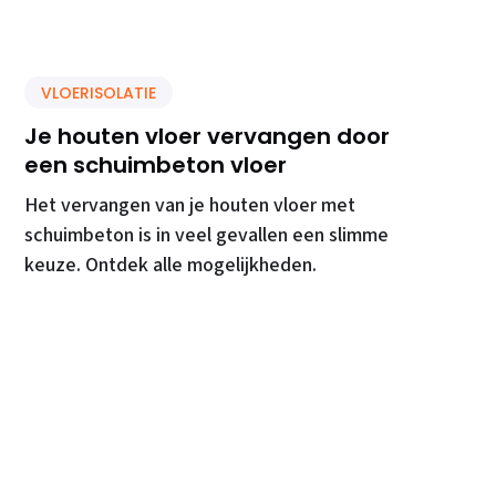
VLOERISOLATIE
Je houten vloer vervangen door
een schuimbeton vloer
Het vervangen van je houten vloer met
schuimbeton is in veel gevallen een slimme
keuze. Ontdek alle mogelijkheden.