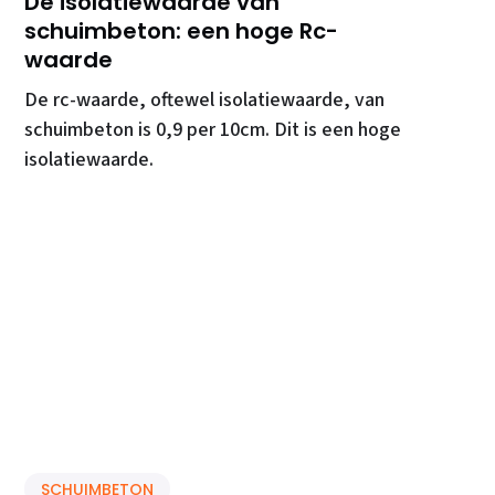
De isolatiewaarde van
schuimbeton: een hoge Rc-
waarde
De rc-waarde, oftewel isolatiewaarde, van
schuimbeton is 0,9 per 10cm. Dit is een hoge
isolatiewaarde.
SCHUIMBETON