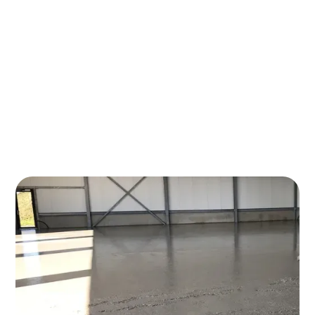
Rioolvulling
Trilling absorberen
Vervanging van zand
In combinatie met vloerverwarming
Funderingen
Lichtgewicht constructie-elementen
Geluidsschermen en -barrières
Schuimbeton is een innovatief en duurzaam
bouwmateriaal dat steeds populairder wordt
vanwege zijn uitstekende isolerende
eigenschappen, milieuvriendelijkheid en
veelzijdigheid. In dit artikel zullen we de