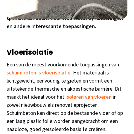
verschillende manieren verkennen waarop
schuimbeton kan worden gebruikt in de bouw, met
speciale aandacht voor vloerisolatie, funderingen
en andere interessante toepassingen.
Vloerisolatie
Een van de meest voorkomende toepassingen van
schuimbeton is vloerisolatie
. Het materiaal is
lichtgewicht, eenvoudig te gieten en vormt een
uitstekende thermische en akoestische barrière. Dit
maakt het ideaal voor het
isoleren van vloeren
in
zowel nieuwbouw als renovatieprojecten.
Schuimbeton kan direct op de bestaande vloer of op
een laag plastic folie worden aangebracht om een
naadloze, goed geïsoleerde basis te creëren.