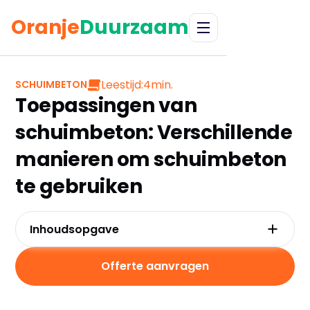
Oranje
Duurzaam
Leestijd:
4
min.
SCHUIMBETON
Toepassingen van
schuimbeton: Verschillende
manieren om schuimbeton
te gebruiken
Inhoudsopgave
Vloerisolatie
Opvullen van de kruipruimte
Offerte aanvragen
‍Vloerrenovatie
Houten vloer vervangen