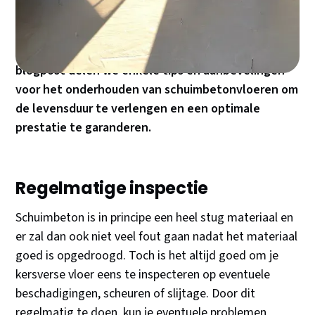
in goede staat blijft, is het tóch belangrijk om
aandacht te besteden aan het onderhoud en de
verzorging van je schuimbetonvloer. In deze
blogpost delen we enkele tips en aanbevelingen
voor het onderhouden van schuimbetonvloeren om
de levensduur te verlengen en een optimale
prestatie te garanderen.
Regelmatige inspectie
Schuimbeton is in principe een heel stug materiaal en
er zal dan ook niet veel fout gaan nadat het materiaal
goed is opgedroogd. Toch is het altijd goed om je
kersverse vloer eens te inspecteren op eventuele
beschadigingen, scheuren of slijtage. Door dit
regelmatig te doen, kun je eventuele problemen