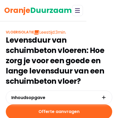
Oranje
Duurzaam
Leestijd:
3
min.
VLOERISOLATIE
Levensduur van
schuimbeton vloeren: Hoe
zorg je voor een goede en
lange levensduur van een
schuimbeton vloer?
Inhoudsopgave
Regelmatige inspectie
Afwerking
Offerte aanvragen