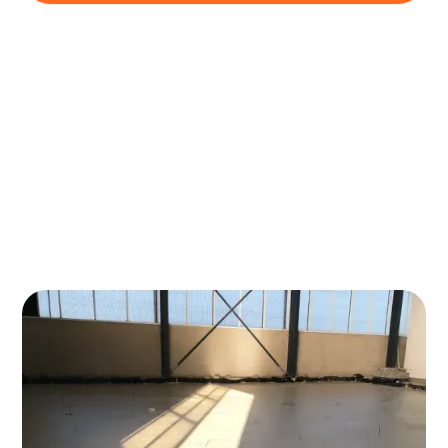
Reiniging
Bescherming tegen vocht en schimmel
Reparaties
Is schuimbeton iets voor jou?
Schuimbetonvloeren zijn een duurzame en
energiezuinige oplossing voor vloerisolatie. De
vloeren gaan ook zonder onderhoud erg lang mee,
maar om ervoor te zorgen dat je geïsoleerde vloer