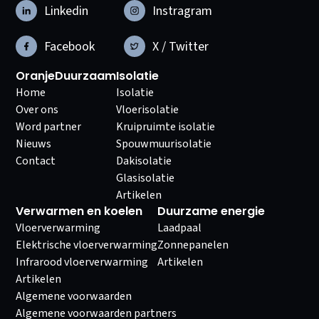
Linkedin
Instragram
Facebook
X / Twitter
OranjeDuurzaam
Isolatie
Home
Isolatie
Over ons
Vloerisolatie
Word partner
Kruipruimte isolatie
Nieuws
Spouwmuurisolatie
Contact
Dakisolatie
Glasisolatie
Artikelen
Verwarmen en koelen
Duurzame energie
Vloerverwarming
Laadpaal
Elektrische vloerverwarming
Zonnepanelen
Infrarood vloerverwarming
Artikelen
Artikelen
Algemene voorwaarden
Algemene voorwaarden partners