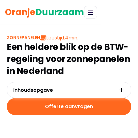
Oranje
Duurzaam
Leestijd:
4
min.
ZONNEPANELEN
Een heldere blik op de BTW-
regeling voor zonnepanelen
in Nederland
Inhoudsopgave
Aan de horizon: Een nieuwe dageraad voor
zonne-energie
Offerte aanvragen
Een straaltje zonlicht: Wat betekent de 0%
BTW-regeling voor u?
In het zonlicht: Wie komt in aanmerking voor
de 0% BTW-regeling?