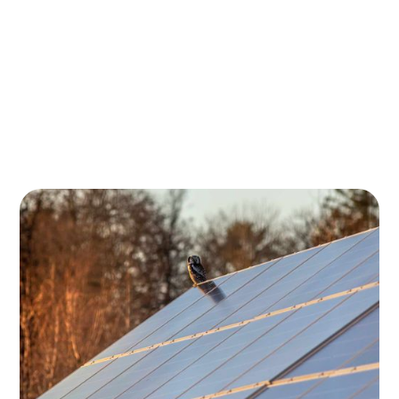
In de schaduw: Uitzonderingen op de 0% BTW-
regeling
De zonsondergang: Wat als u uw
zonnepanelen vóór 2023 heeft gekocht?
In het kort:
Aan de horizon: Een nieuwe
dageraad voor zonne-energie
In Nederland is er een duidelijke trend richting
duurzaamheid, met zonnepanelen die steeds vaker op