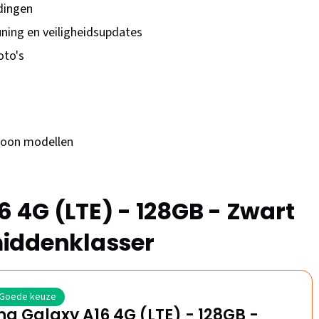
ndingen
ing en veiligheidsupdates
oto's
efoon modellen
 4G (LTE) - 128GB - Zwart
iddenklasser
Goede keuze
 Galaxy A16 4G (LTE) - 128GB -