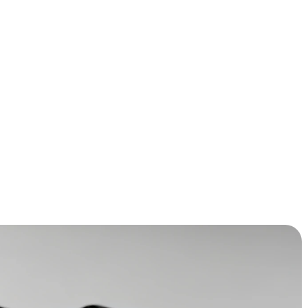
indeloos te vergelijken? Wij hebben de 7 topmodellen van
te plus- en minpunten op een rij gezet. Ontdek snel welke