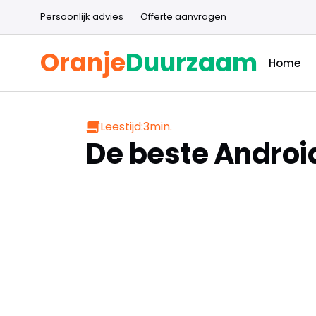
Persoonlijk advies
Offerte aanvragen
Oranje
Duurzaam
Home
Leestijd:
3
min.
De beste Androi