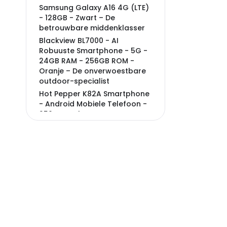
Samsung Galaxy A16 4G (LTE)
- 128GB - Zwart – De
betrouwbare middenklasser
Blackview BL7000 - AI
Robuuste Smartphone - 5G -
24GB RAM - 256GB ROM -
Oranje – De onverwoestbare
outdoor-specialist
Hot Pepper K82A Smartphone
- Android Mobiele Telefoon -
256 GB Geheugen – De
stijlvolle krachtpatser
Fairphone (Gen. 6) -
8GB/256GB - Horizon Black –
De duurzame keuze
Logicom - Sense -
Smartphone - 4GB Octa Core
- 64GB+256GB – De
uitbreidbare alleskunner
Veelgestelde vragen over
android telefoon