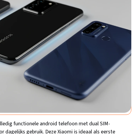
3GB/64GB - Zwart – De
Goede keuze
 Redmi A5 - 3GB/64GB - Zwart
0
/5
bij Bol.com
olledig functionele android telefoon met dual SIM-
r dagelijks gebruik. Deze Xiaomi is ideaal als eerste