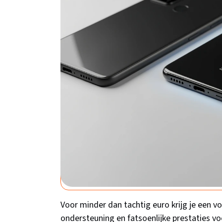
het beste bij jou past!
Xiaomi Redmi A5 - 
budgetkampioen
Bol.com
Xiaomi
Prijs: €76,0
Rating: 4.2
Bekijk 
Voor minder dan tachtig euro krijg je een v
ondersteuning en fatsoenlijke prestaties voo