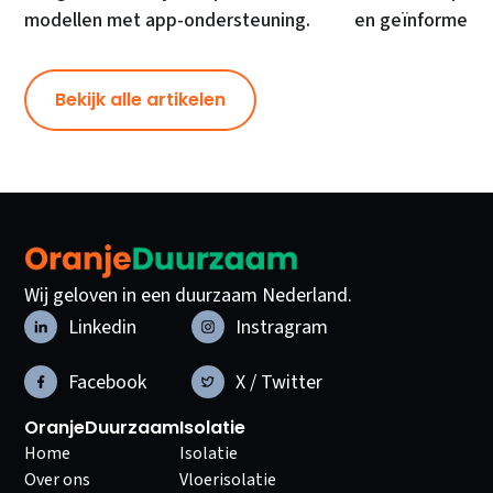
modellen met app-ondersteuning.
en geïnformeer
Bekijk alle artikelen
Wij geloven in een duurzaam Nederland.
Linkedin
Instragram
Facebook
X / Twitter
OranjeDuurzaam
Isolatie
Home
Isolatie
Over ons
Vloerisolatie