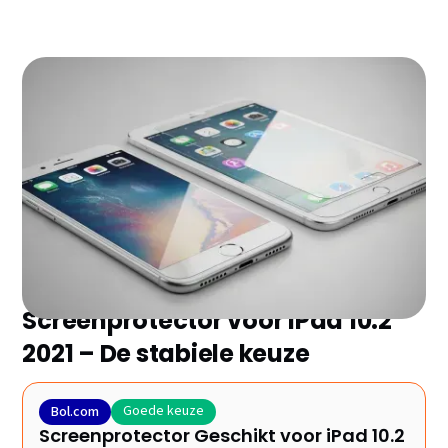
Zoek je de beste apple screenprotector zonder
eindeloos te vergelijken? Wij hebben de 8
topmodellen van 2026 voor je geselecteerd en de
belangrijkste plus- en minpunten op een rij gezet.
Ontdek snel welke het beste bij jou past!
Screenprotector voor iPad 10.2
2021 – De stabiele keuze
Goede keuze
Bol.com
Screenprotector Geschikt voor iPad 10.2