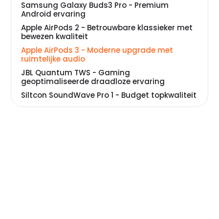
Samsung Galaxy Buds3 Pro - Premium
Android ervaring
Apple AirPods 2 - Betrouwbare klassieker met
bewezen kwaliteit
Apple AirPods 3 - Moderne upgrade met
ruimtelijke audio
JBL Quantum TWS - Gaming
geoptimaliseerde draadloze ervaring
Siltcon SoundWave Pro 1 - Budget topkwaliteit
met premium features
USAMS IA-II 15 TWS - Perfecte score tegen
onklopbare prijs
Veelgestelde vragen over draadloze oortjes