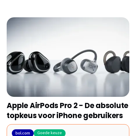
Op zoek naar de beste draadloze oortjes zonder
eindeloos vergelijken? We hebben de 9 topmodellen
van 2026 voor je geselecteerd op basis van
gebruikersbeoordelingen en prestaties. Ontdek snel
welke oortjes het beste bij jouw wensen en budget
passen!
Apple AirPods Pro 2 - De absolute
topkeus voor iPhone gebruikers
Goede keuze
bol.com