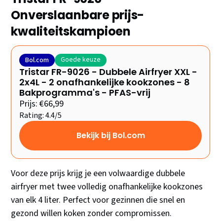
Onverslaanbare prijs-
kwaliteitskampioen
Goede keuze
Bol.com
Tristar FR-9026 - Dubbele Airfryer XXL -
2x4L - 2 onafhankelijke kookzones - 8
Bakprogramma's - PFAS-vrij
Prijs: €66,99
Rating: 4.4/5
Bekijk bij Bol.com
Voor deze prijs krijg je een volwaardige dubbele
airfryer met twee volledig onafhankelijke kookzones
van elk 4 liter. Perfect voor gezinnen die snel en
gezond willen koken zonder compromissen.