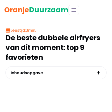
Oranje
Duurzaam
Leestijd:
3
min.
De beste dubbele airfryers
van dit moment: top 9
favorieten
Inhoudsopgave
Tristar FR-9026 – Onverslaanbare prijs-
kwaliteitskampioen
Strex Airfryer XXL – Gigantische capaciteit
voor grote gezinnen
KitchenBrothers Dubbele Airfryer 9L – Bewezen
bestseller met uitstekende reviews