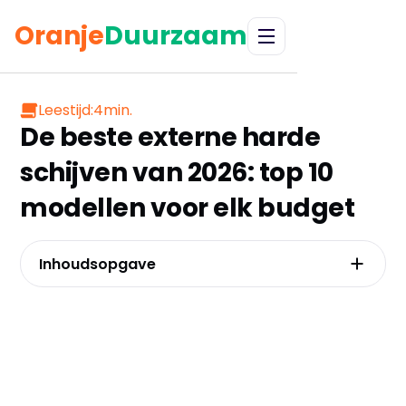
Oranje
Duurzaam
Leestijd:
4
min.
De beste externe harde
schijven van 2026: top 10
modellen voor elk budget
Inhoudsopgave
Western Digital Elements Portable 2TB – De
betrouwbare allrounder
Seagate Expansion Portable 1TB – Beste prijs-
prestatie verhouding
Externe harde schijf 500GB – Budget-
krachtpatser