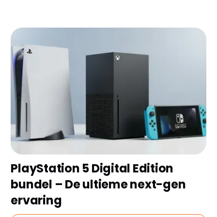
Op zoek naar de perfecte gameconsole zonder
urenlang vergelijken? Wij hebben de 8 topmodellen
van 2026 uitgekozen met hun belangrijkste voor- en
nadelen. Ontdek binnen 3 minuten welke
gameconsole het beste bij jouw speelstijl en budget
past!
PlayStation 5 Digital Edition
bundel – De ultieme next-gen
ervaring