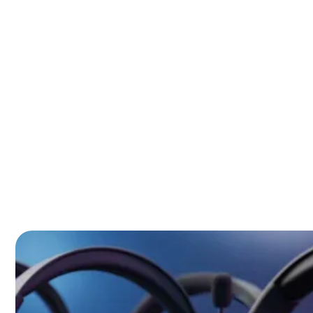
Razer Blackshark V2 X – De competitive keuze
SteelSeries Arctis Nova Pro Wireless – De absolute 
SteelSeries Arctis Nova 1 – De slimme middenweg
Veelgestelde vragen over gaming headset
Ben je klaar om te kopen maar verdwaal je in alle optie
2026 hebben bewezen prestaties en tevreden gebruikers. 