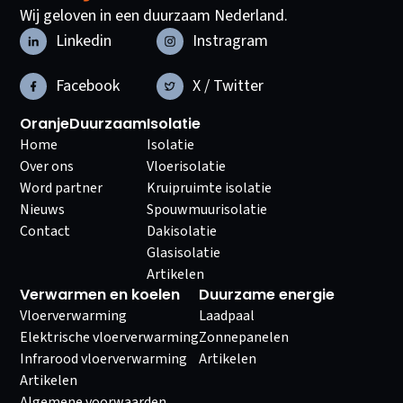
Wij geloven in een duurzaam Nederland.
Linkedin
Instragram
Facebook
X / Twitter
OranjeDuurzaam
Isolatie
Home
Isolatie
Over ons
Vloerisolatie
Word partner
Kruipruimte isolatie
Nieuws
Spouwmuurisolatie
Contact
Dakisolatie
Glasisolatie
Artikelen
Verwarmen en koelen
Duurzame energie
Vloerverwarming
Laadpaal
Elektrische vloerverwarming
Zonnepanelen
Infrarood vloerverwarming
Artikelen
Artikelen
Algemene voorwaarden