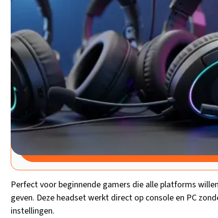
professioneel - ontdek meteen welke bij jouw budget en 
Drivv. PRO Gaming Headset – De un
Goede keuze
Bol.com
Drivv. PRO Gaming Headset met Microfoon 
Geschikt voor PS4, PS5, Xbox One, Xbox Ser
Koptelefoon
Prijs: €27,99
Rating: 4.2/5
Bekijk bij Bol.com
Perfect voor beginnende gamers die alle platforms willen
geven. Deze headset werkt direct op console en PC zond
instellingen.