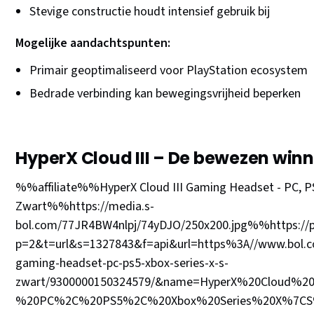
Stevige constructie houdt intensief gebruik bij
Mogelijke aandachtspunten:
Primair geoptimaliseerd voor PlayStation ecosystem
Bedrade verbinding kan bewegingsvrijheid beperken
HyperX Cloud III – De bewezen win
%%affiliate%%HyperX Cloud III Gaming Headset - PC, PS5
Zwart%%https://media.s-
bol.com/77JR4BW4nlpj/74yDJO/250x200.jpg%%https://part
p=2&t=url&s=1327843&f=api&url=https%3A//www.bol.com/
gaming-headset-pc-ps5-xbox-series-x-s-
zwart/9300000150324579/&name=HyperX%20Cloud%2
%20PC%2C%20PS5%2C%20Xbox%20Series%20X%7CS