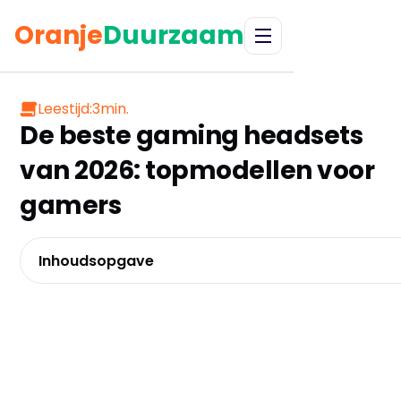
Oranje
Duurzaam
Leestijd:
3
min.
De beste gaming headsets
van 2026: topmodellen voor
gamers
Inhoudsopgave
Drivv. PRO Gaming Headset – De universele instapp
JBL Quantum 100 – De betrouwbare merkkeuze
Logitech G733 LIGHTSPEED – De draadloze vrijheid
Trust GXT498 Forta – De PlayStation specialist
HyperX Cloud III – De bewezen winnaar