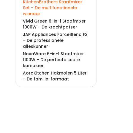
KitchenBrothers Staafmixer
Set – De multifunctionele
winnaar
Vivid Green 6-in-1 Staafmixer
1000W – De krachtpatser
JAP Appliances ForceBlend F2
– De professionele
alleskunner
NovaWare 6-in-1 Staafmixer
1100W – De perfecte score
kampioen
AoraKitchen Hakmolen 5 Liter
– De familie-formaat
specialist
Aviro 6-in-1 Staafmixer 1000W
– De hoogst gewaardeerde
CoolHome Elektrische
Hakmolen – De compacte
perfectionist
HGMD Elektrische Hakmolen –
De budgetvriendelijke starter