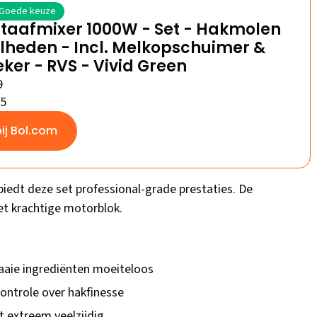
Goede keuze
Staafmixer 1000W - Set - Hakmolen
elheden - Incl. Melkopschuimer &
er - RVS - Vivid Green
9
/5
bij Bol.com
edt deze set professional-grade prestaties. De
et krachtige motorblok.
aaie ingrediënten moeiteloos
controle over hakfinesse
 extreem veelzijdig