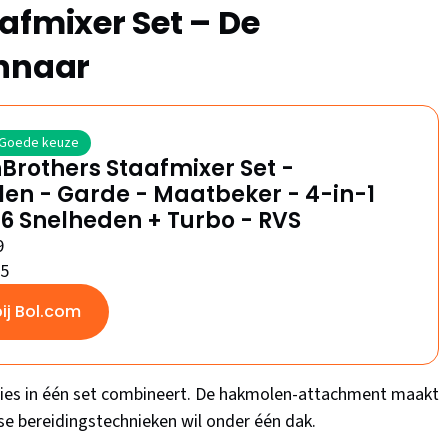
afmixer Set – De
innaar
Goede keuze
Brothers Staafmixer Set -
en - Garde - Maatbeker - 4-in-1
 6 Snelheden + Turbo - RVS
9
/5
bij Bol.com
cties in één set combineert. De hakmolen-attachment maakt
rse bereidingstechnieken wil onder één dak.