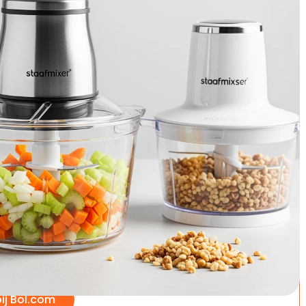
 te vergelijken? Wij hebben de 9 topmodellen van 2026
us- en minpunten op een rij gezet. Ontdek snel welke het
risch - Food Chopper XL –
npartner
Goede keuze
kmolen Elektrisch - Food Chopper
50W - 2L Glazen Kom - Hakmolen
sch - 4 Messen - RVS
9
/5
bij Bol.com