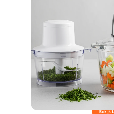
Zoek je de beste hakmolen zonder eindeloos
voor je geselecteerd en de belangrijkste pl
beste bij jou past!
MOA Hakmolen Elekt
De complete keuke
Bol.com
MOA Ha
XL - 3
Elektri
Prijs: €34,9
Rating: 4.6
Bekijk 