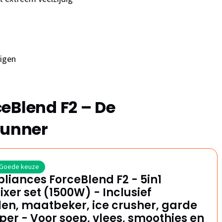
igen
eBlend F2 – De
kunner
Goede keuze
liances ForceBlend F2 - 5in1
xer set (1500W) - Inclusief
en, maatbeker, ice crusher, garde
per - Voor soep, vlees, smoothies en