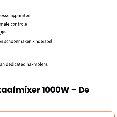
losse apparaten
imale controle
,99
n schoonmaken kinderspel
 dan dedicated hakmolens
Staafmixer 1000W – De