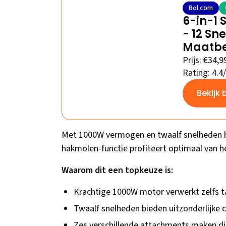
Bol.com
6-in-1 
- 12 Sn
Maatbek
Prijs: €34,9
Rating: 4.4
Bekijk 
Met 1000W vermogen en twaalf snelheden bi
hakmolen-functie profiteert optimaal van h
Waarom dit een topkeuze is:
Krachtige 1000W motor verwerkt zelfs t
Twaalf snelheden bieden uitzonderlijke 
Zes verschillende attachments maken dit