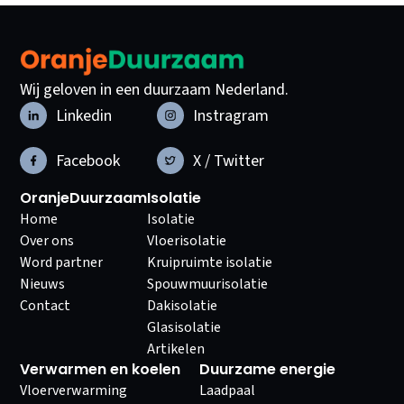
Wij geloven in een duurzaam Nederland.
Linkedin
Instragram
Facebook
X / Twitter
OranjeDuurzaam
Isolatie
Home
Isolatie
Over ons
Vloerisolatie
Word partner
Kruipruimte isolatie
Nieuws
Spouwmuurisolatie
Contact
Dakisolatie
Glasisolatie
Artikelen
Verwarmen en koelen
Duurzame energie
Vloerverwarming
Laadpaal