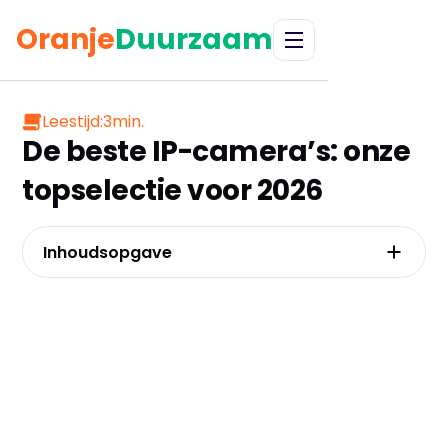
Oranje
Duurzaam
Leestijd:
3
min.
De beste IP-camera’s: onze
topselectie voor 2026
Inhoudsopgave
Tapo C500 Beveiligingscamera buiten –
Ideale instapkeuze
Ezviz H1C IP-camera – Voordeligste
binnencamera
Protectly® Beveiligingscamera binnen –
Superieure beeldkwaliteit
Ezviz EB5 – Premium solar camera
Foscam T5EP IP Camera – Professionele turret