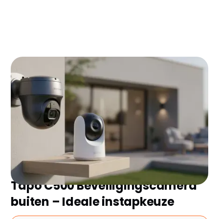
camera
Foscam FN8108W-B4-1T Kit – Complete
camerasysteem
Foscam SD4H – Krachtige PTZ buitencamera
Veelgestelde vragen over ip camera
Zoek je de beste ip camera zonder eindeloos te
vergelijken? Wij hebben de 7 topmodellen van 2026
voor je geselecteerd en de belangrijkste plus- en
minpunten op een rij gezet. Ontdek snel welke het
beste bij jou past!
Tapo C500 Beveiligingscamera
buiten – Ideale instapkeuze