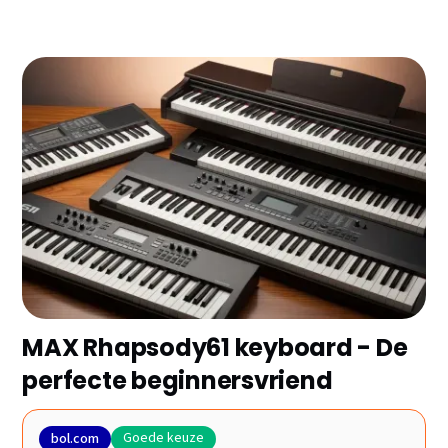
Op zoek naar het beste keyboard zonder eindeloos
zoekwerk? We selecteerden de 8 sterkste keyboards
van 2026 en zetten de kernvoordelen glashelder op
een rij. Van budget-instapmodellen tot professionele
digitale piano's - ontdek welk keyboard perfect bij jou
past!
MAX Rhapsody61 keyboard - De
perfecte beginnersvriend
Goede keuze
bol.com