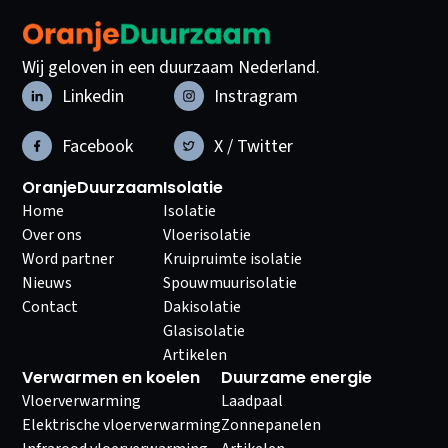
Wij geloven in een duurzaam Nederland.
Linkedin
Instragram
Facebook
X / Twitter
OranjeDuurzaam
Isolatie
Home
Isolatie
Over ons
Vloerisolatie
Word partner
Kruipruimte isolatie
Nieuws
Spouwmuurisolatie
Contact
Dakisolatie
Glasisolatie
Artikelen
Verwarmen en koelen
Duurzame energie
Vloerverwarming
Laadpaal
Elektrische vloerverwarming
Zonnepanelen