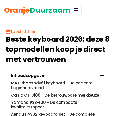
Oranje
Duurzaam
Leestijd:
3
min.
Beste keyboard 2026: deze 8
topmodellen koop je direct
met vertrouwen
Inhoudsopgave
MAX Rhapsody61 keyboard - De perfecte
beginnersvriend
Casio CT-S100 - De betrouwbare merkkeuze
Yamaha PSS-F30 - De compacte
kwaliteitstopper
Áengus A902 keyboard set - De complete