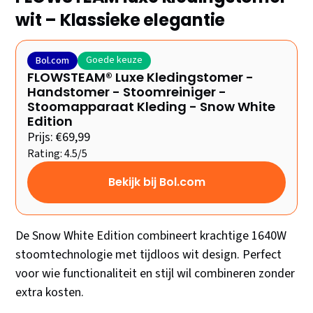
wit – Klassieke elegantie
Goede keuze
Bol.com
FLOWSTEAM® Luxe Kledingstomer -
Handstomer - Stoomreiniger -
Stoomapparaat Kleding - Snow White
Edition
Prijs: €69,99
Rating: 4.5/5
Bekijk bij Bol.com
De Snow White Edition combineert krachtige 1640W
stoomtechnologie met tijdloos wit design. Perfect
voor wie functionaliteit en stijl wil combineren zonder
extra kosten.