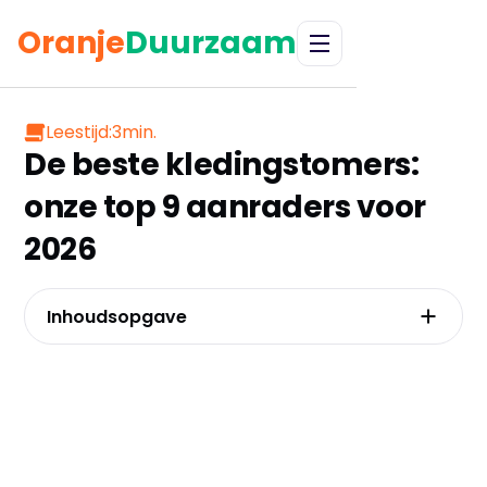
Oranje
Duurzaam
Leestijd:
3
min.
De beste kledingstomers:
onze top 9 aanraders voor
2026
Inhoudsopgave
FLOWSTEAM PRO kledingstomer wit – De
marathon-stomer
FLOWSTEAM luxe kledingstomer lavender –
Unieke kleurkeuze
Auronic kledingstomer wit – Stijlvolle
basisversie