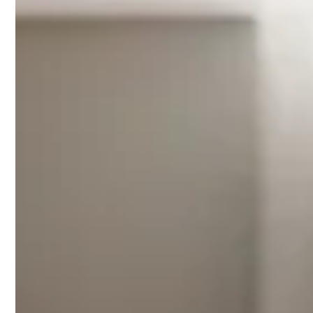
Goede keuze
Bol.com
Audio Pro C10 MkII Smart Multiroom Actieve
Prijs: €399,00
Rating: 5.0/5
Identieke prestaties als de zwarte versie maar dan in ee
Waarom dit een topkeuze is:
Alle voordelen van de C10 MkII in stijlvolle grijze uitvo
Kleurneutrale uitstraling past bij elk interieur
Iets voordeliger geprijsd dan andere kleurvarianten
Identieke premium geluidskwaliteit en connectiviteit
Mogelijke aandachtspunten: