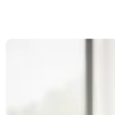
Zoek je de beste multiroom audio luidsprekers zonder ein
Audio Pro C10 MkII zwart – De krach
%%aff
iliate%%Audio Pro C10 MkII Smart Multiroom Act
luidspreker-
zwart/9300000029029881/&name=Audio%20Pro%20
€400,00%%5.0/5%%Bol.com%%Audio Pro C10 MkII Smart 