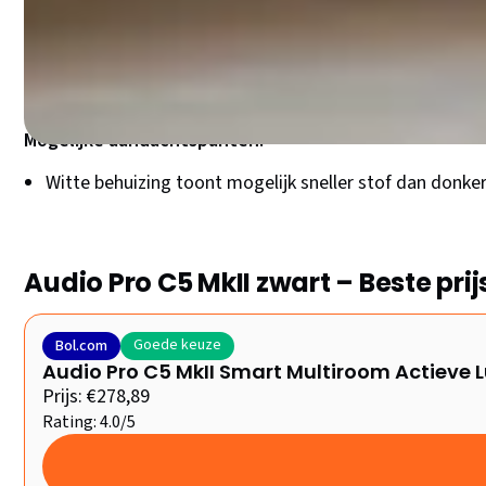
Clean design dat niet opvalt maar wel uitstekend pres
Dezelfde krachtige 60W prestaties als andere kleurvar
Perfect voor lichte interieurs en Scandinavische stijl
Mogelijke aandachtspunten:
Witte behuizing toont mogelijk sneller stof dan donke
Audio Pro C5 MkII zwart – Beste pri
Goede keuze
Bol.com
Audio Pro C5 MkII Smart Multiroom Actieve 
Prijs: €278,89
Rating: 4.0/5