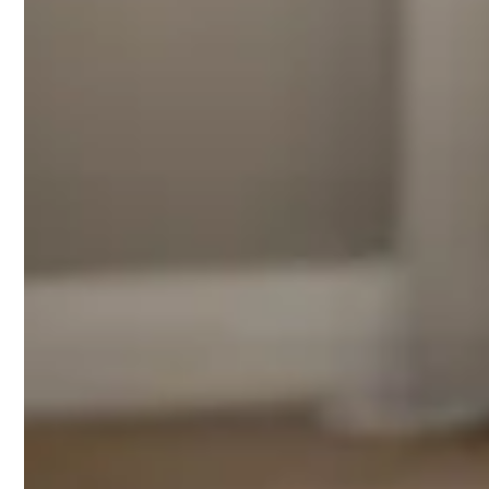
Kleurkeuze is puur esthetisch - functionaliteit is identi
Audio Pro C10 MkII wit – Clean des
Goede keuze
Bol.com
Audio Pro C10 MkII Smart Multiroom Actieve
Prijs: €400,00
Rating: 5.0/5
De witte C10 MkII straalt elegantie uit en integreert perf
Waarom dit een topkeuze is:
Tijdloze witte kleur past in elke moderne woninginrich