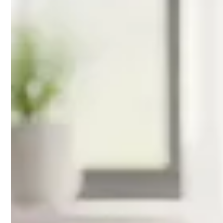
De C10 MkII is Audio Pro's meest veelzijdige multiroom l
Waarom dit een topkeuze is:
Krachtige 60W vermogen levert volle, rijke geluidskwal
4" woofer zorgt voor diepe, warme bassen zonder ve
Naadloze multiroom integratie met alle Audio Pro sp
Premium build quality met stijlvol Scandinavisch desi
Mogelijke aandachtspunten:
Investering ligt in de hogere prijsklasse
Heeft wat meer ruimte nodig dan compacte modellen
Audio Pro C10 MkII grijs – Dezelfde kr