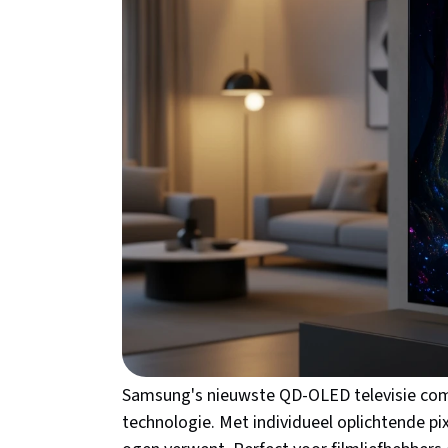
beste bij jou past!
Samsung QE55S95F 
Bol.com
Samsun
- 2025
Prijs: €1599
Rating: 5.0
Bekijk 
Samsung's nieuwste QD-OLED televisie co
technologie. Met individueel oplichtende pi