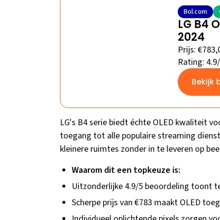
Bol.com
LG B4 O
2024
Prijs: €783,
Rating: 4.9
Bekijk 
LG's B4 serie biedt échte OLED kwaliteit vo
toegang tot alle populaire streaming diens
kleinere ruimtes zonder in te leveren op bee
Waarom dit een topkeuze is:
Uitzonderlijke 4.9/5 beoordeling toont 
Scherpe prijs van €783 maakt OLED toeg
Individueel oplichtende pixels zorgen vo