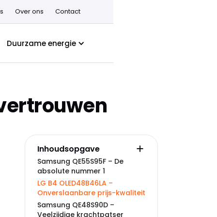
s
Over ons
Contact
Duurzame energie
t vertrouwen
Inhoudsopgave
Samsung QE55S95F – De
absolute nummer 1
LG B4 OLED48B46LA –
Onverslaanbare prijs-kwaliteit
Samsung QE48S90D –
Veelzijdige krachtpatser