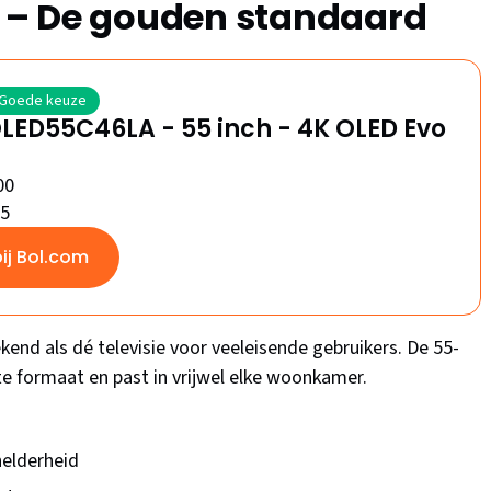
 – De gouden standaard
Goede keuze
LED55C46LA - 55 inch - 4K OLED Evo
00
/5
bij Bol.com
end als dé televisie voor veeleisende gebruikers. De 55-
te formaat en past in vrijwel elke woonkamer.
elderheid