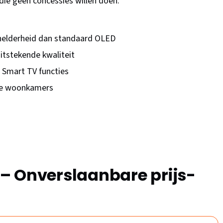
die geen concessies willen doen.
helderheid dan standaard OLED
itstekende kwaliteit
Smart TV functies
ste woonkamers
– Onverslaanbare prijs-