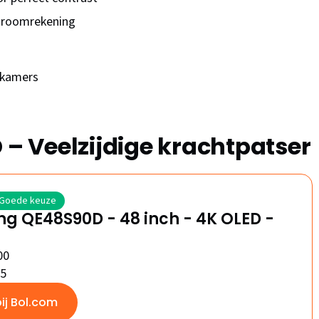
stroomrekening
onkamers
 Veelzijdige krachtpatser
Goede keuze
g QE48S90D - 48 inch - 4K OLED -
00
/5
bij Bol.com