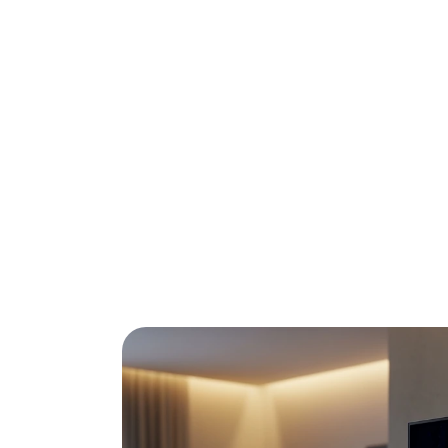
Zoek je de beste oled tv zonder eindeloos t
voor je geselecteerd en de belangrijkste pl