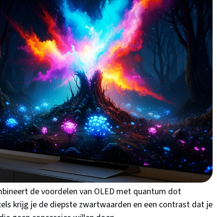
– De absolute nummer 1
Goede keuze
g QE55S95F - 55 inch - 4K QD-OLED
,00
/5
bij Bol.com
mbineert de voordelen van OLED met quantum dot
xels krijg je de diepste zwartwaarden en een contrast dat je