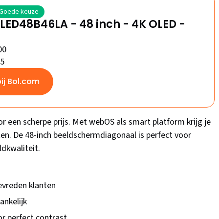
Goede keuze
LED48B46LA - 48 inch - 4K OLED -
00
/5
bij Bol.com
or een scherpe prijs. Met webOS als smart platform krijg je
ten. De 48-inch beeldschermdiagonaal is perfect voor
ldkwaliteit.
tevreden klanten
ankelijk
or perfect contrast