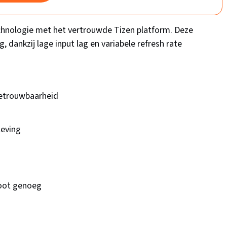
hnologie met het vertrouwde Tizen platform. Deze
g, dankzij lage input lag en variabele refresh rate
betrouwbaarheid
g
leving
root genoeg