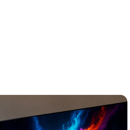
e vergelijken? Wij hebben de 8 sterkste modellen van 2026
us- en minpunten op een rij gezet. Ontdek snel welke het