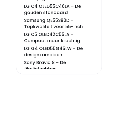
LG C4 OLED55C46LA – De
gouden standaard
Samsung QE55S90D –
Topkwaliteit voor 55-inch
LG C5 OLED42C55LA –
Compact maar krachtig
LG G4 OLED55G45LW – De
designkampioen
Sony Bravia 8 – De
filmliefhebber
Veelgestelde vragen over
oled tv