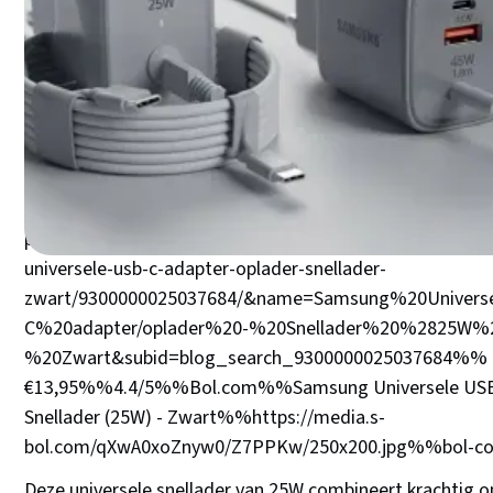
Samsung Universele USB-C adapte
Snellader (25W) - Zwart – Beste pri
verhouding
%%aff
iliate%%Samsung Universele USB-C adapter/oplade
Zwart%%https://media.s-
bol.com/qXwA0xoZnyw0/Z7PPKw/250x200.jpg%%https://pa
p=2&t=url&s=1327843&f=api&url=https%3A//www.bol.c
universele-usb-c-adapter-oplader-snellader-
zwart/9300000025037684/&name=Samsung%20Univers
C%20adapter/oplader%20-%20Snellader%20%2825W%
%20Zwart&subid=blog_search_9300000025037684%%
€13,95%%4.4/5%%Bol.com%%Samsung Universele USB-C
Snellader (25W) - Zwart%%https://media.s-
bol.com/qXwA0xoZnyw0/Z7PPKw/250x200.jpg%%bol
Deze universele snellader van 25W combineert krachtig 