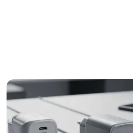
gemak
Samsung - Fast Charge 25W Power Adapter - 220V L
USB-C Kabel - Zwart – Moderne standaard
Samsung USB-C Adapter met kabel - 15W - 1m - Wit 
Samsung Wireless Charger Pad - zonder travel ada
draadloos
Samsung - USB-C Adapter - 25W - Zwart – Topfavor
Veelgestelde vragen over samsung oplader
Zoek je de beste samsung oplader zonder eindeloos te v
topmodellen van 2026 voor je geselecteerd en de belangr
op een rij gezet. Ontdek snel welke het beste bij jouw 