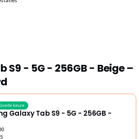
estaties
 S9 - 5G - 256GB - Beige –
rd
Goede keuze
g Galaxy Tab S9 - 5G - 256GB -
00
/5