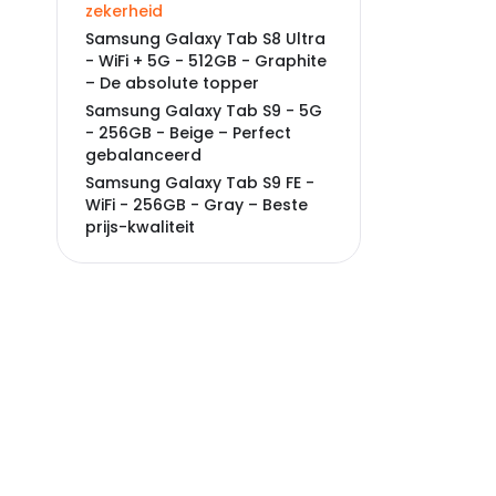
zekerheid
Samsung Galaxy Tab S8 Ultra
- WiFi + 5G - 512GB - Graphite
– De absolute topper
Samsung Galaxy Tab S9 - 5G
- 256GB - Beige – Perfect
gebalanceerd
Samsung Galaxy Tab S9 FE -
WiFi - 256GB - Gray – Beste
prijs-kwaliteit
Samsung Galaxy Tab A9 Plus
(2023) - 128GB - Gray –
Instapmodel met kwaliteit
Samsung Galaxy Tab A9 Plus
(2023) - 64GB - Dark blue –
Betaalbare instap