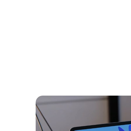
Zoek je de beste Samsung tablets zonder ei
2026 voor je geselecteerd en de belangrijks