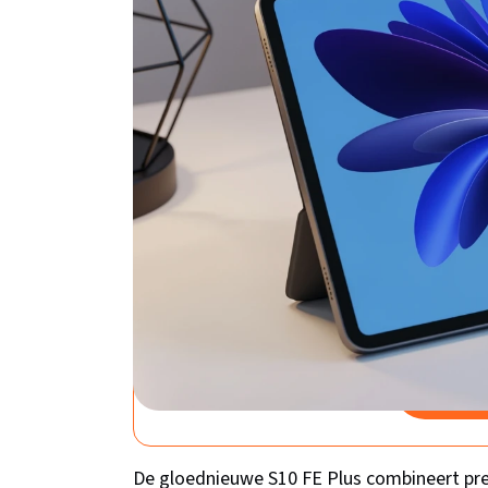
het beste bij jou past!
Samsung Galaxy Tab 
- Gray – De nieuwst
Bol.com
Samsung
128GB -
Prijs: €652,
Rating: 5.0
Bekijk 
De gloednieuwe S10 FE Plus combineert prem