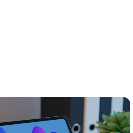
ndeloos te vergelijken? Wij hebben de 7 topmodellen van
te plus- en minpunten op een rij gezet. Ontdek snel welke