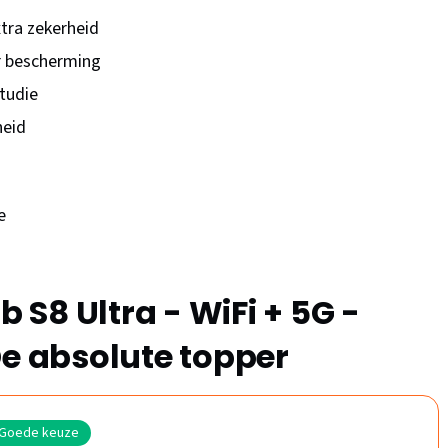
xtra zekerheid
ar bescherming
studie
heid
e
S8 Ultra - WiFi + 5G -
De absolute topper
Goede keuze