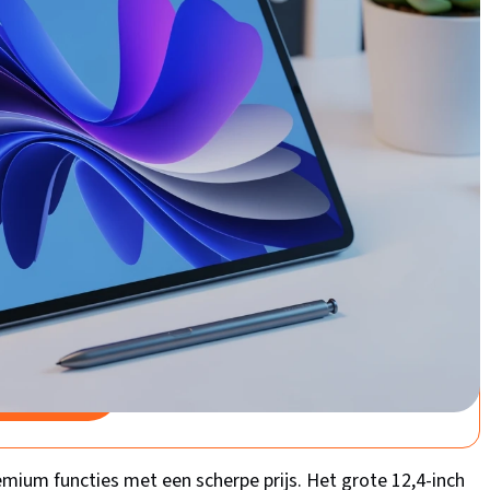
S10 FE Plus - Wifi - 128GB
e krachtpatser
Goede keuze
 Galaxy Tab S10 FE Plus - Wifi -
 Gray
00
/5
bij Bol.com
ium functies met een scherpe prijs. Het grote 12,4-inch