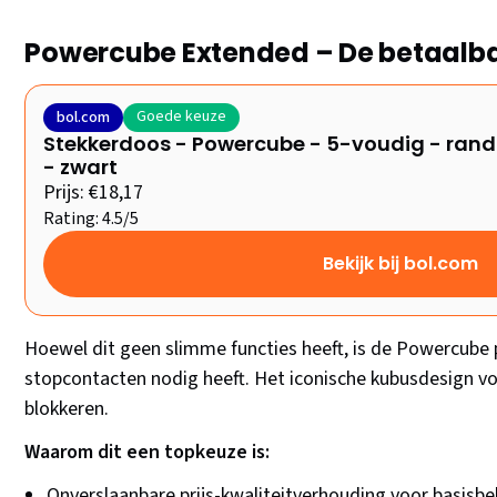
Powercube Extended – De betaalba
Goede keuze
bol.com
Stekkerdoos - Powercube - 5-voudig - randa
- zwart
Prijs: €18,17
Rating: 4.5/5
Bekijk bij bol.com
Hoewel dit geen slimme functies heeft, is de Powercube
stopcontacten nodig heeft. Het iconische kubusdesign v
blokkeren.
Waarom dit een topkeuze is:
Onverslaanbare prijs-kwaliteitverhouding voor basisb