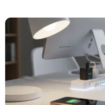
Zoek je de beste slimme stekkerdoos zonder eindeloos te
topmodellen van 2025 voor je geselecteerd en de belangr
rij gezet. Ontdek snel welke het beste bij jou past!
Eve Energy Strip – De Apple HomeKit
Goede keuze
bol.com
Eve Energy Strip - Slimme stekkerdoos - We
Prijs: €98,99
Rating: 4.8/5