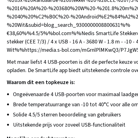
%203x%20Randaarde%20stekker%20%28CEE%207/3
%2016%20A%20-%203680%20W%20-%201.8%20m%20
%2040%20%C2%B0C%20-%20Android%E2%84%A2%2
%20Wit&subid=blog_search_9300000008800631%%
€38,60%%4.5/5%%bol.com%%Nedis SmartLife Stekkerdoo
stekker (CEE 7/3) / 4 x USB - 16 A - 3680 W - 1.8 m - -10 - 
Wit%%https://media.s-bol.com/mGrnlPlMKwQ3/P7Jg
Met maar liefst 4 USB-poorten is dit de perfecte keuze vo
opladen. De SmartLife app biedt uitstekende controle ove
Waarom dit een topkeuze is:
Ongeëvenaarde 4 USB-poorten voor maximaal laadg
Brede temperatuurrange van -10 tot 40°C voor alle 
Solide 4.5/5 sterren beoordeling van gebruikers
Uitstekende prijs voor zoveel USB-functionaliteit