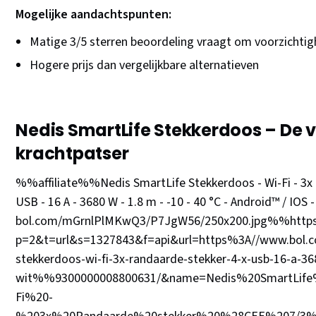
Mogelijke aandachtspunten:
Matige 3/5 sterren beoordeling vraagt om voorzichtig
Hogere prijs dan vergelijkbare alternatieven
Nedis SmartLife Stekkerdoos – De v
krachtpatser
%%affiliate%%Nedis SmartLife Stekkerdoos - Wi-Fi - 3x 
USB - 16 A - 3680 W - 1.8 m - -10 - 40 °C - Android™ / IO
bol.com/mGrnlPlMKwQ3/P7JgW56/250x200.jpg%%https://p
p=2&t=url&s=1327843&f=api&url=https%3A//www.bol.com
stekkerdoos-wi-fi-3x-randaarde-stekker-4-x-usb-16-a-3
wit%%9300000008800631/&name=Nedis%20SmartLife
Fi%20-