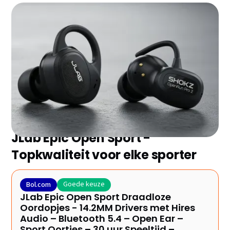
Zoek je de beste sport oordopjes zonder eindeloos te
vergelijken? Wij hebben de 7 topmodellen van 2026
voor je geselecteerd en de belangrijkste plus- en
minpunten op een rij gezet. Ontdek snel welke het
beste bij jou past!
JLab Epic Open Sport -
Topkwaliteit voor elke sporter
Goede keuze
Bol.com
JLab Epic Open Sport Draadloze
Oordopjes - 14.2MM Drivers met Hires
Audio – Bluetooth 5.4 – Open Ear –
Sport Oortjes – 30 uur Speeltijd –