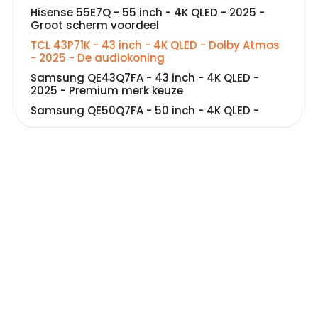
Hisense 55E7Q - 55 inch - 4K QLED - 2025 -
Groot scherm voordeel
TCL 43P71K - 43 inch - 4K QLED - Dolby Atmos
- 2025 - De audiokoning
Samsung QE43Q7FA - 43 inch - 4K QLED -
2025 - Premium merk keuze
Samsung QE50Q7FA - 50 inch - 4K QLED -
2025 - De gouden middenweg
TCL 55T8C - 55 inch - 4K QLED - 144Hz - 2025 -
Gaming koning
Samsung QE55Q6FA - 55 inch - 4K QLED -
2025 - Premium performer