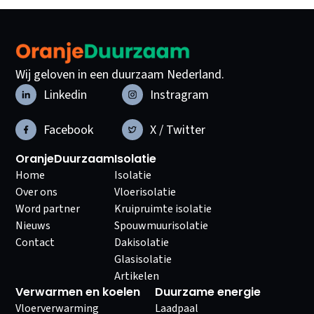
Wij geloven in een duurzaam Nederland.
Linkedin
Instragram
Facebook
X / Twitter
OranjeDuurzaam
Isolatie
Home
Isolatie
Over ons
Vloerisolatie
Word partner
Kruipruimte isolatie
Nieuws
Spouwmuurisolatie
Contact
Dakisolatie
Glasisolatie
Artikelen
Verwarmen en koelen
Duurzame energie
Vloerverwarming
Laadpaal