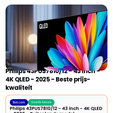
Zoek je de beste televisie qled zonder eindeloos te
vergelijken? Wij hebben de 10 topmodellen van 2026
voor je geselecteerd en de belangrijkste plus- en
minpunten op een rij gezet. Ontdek snel welke het
beste bij jou past!
Philips 43PUS7810/12 - 43 inch -
4K QLED - 2025 - Beste prijs-
kwaliteit
Goede keuze
Bol.com
Philips 43PUS7810/12 - 43 inch - 4K QLED