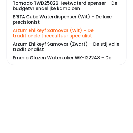
Tomado TWD2502B Heetwaterdispenser – De
budgetvriendelijke kampioen
BRITA Cube Waterdispenser (Wit) – De luxe
precisionist
Arzum Ehlikeyf Samovar (Wit) – De
traditionele theecultuur specialist
Arzum Ehlikeyf Samovar (Zwart) – De stijlvolle
traditionalist
Emerio Glazen Waterkoker WK-122248 – De
technologie innovator
BRITA Cube Waterdispenser (Zwart) – De
premium designkeuze
Arzum Jollietea Elektrische Theepot – De
compacte traditionalist
Veelgestelde vragen over theemaker