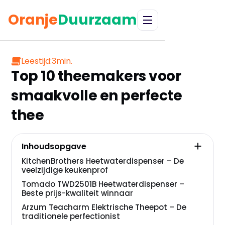
Oranje
Duurzaam
Leestijd:
3
min.
Top 10 theemakers voor
smaakvolle en perfecte
thee
Inhoudsopgave
KitchenBrothers Heetwaterdispenser – De
veelzijdige keukenprof
Tomado TWD2501B Heetwaterdispenser –
Beste prijs-kwaliteit winnaar
Arzum Teacharm Elektrische Theepot – De
traditionele perfectionist