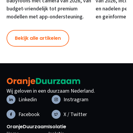
babyfoons met camera van 2026, van
van 2026, inclusi
budget-vriendelijk tot premium
en nadelen per 
modellen met app-ondersteuning.
en geïnformeer
Bekijk alle artikelen
Wij geloven in een duurzaam Nederland.
Linkedin
Instragram
Facebook
X / Twitter
OranjeDuurzaam
Isolatie