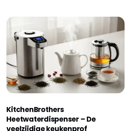
Zoek je de beste theemaker zonder eindeloos te
vergelijken? Wij hebben de 10 topmodellen van 2026
voor je geselecteerd en de belangrijkste plus- en
minpunten op een rij gezet. Van budgetvriendelijke
heetwaterdispensers tot luxe theemachines met UV-
technologie – ontdek snel welke het beste bij jouw
theedrinkritme past.
KitchenBrothers
Heetwaterdispenser – De
veelzijdige keukenprof