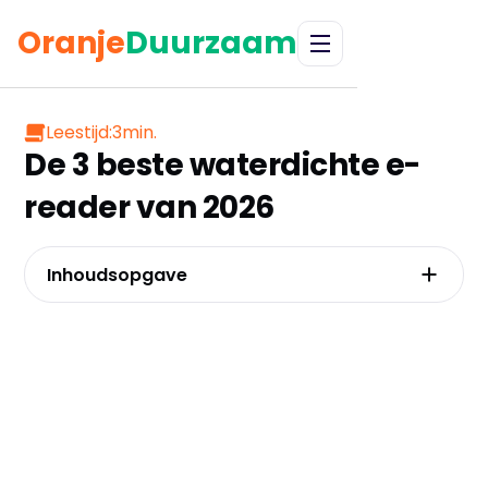
Oranje
Duurzaam
Leestijd:
3
min.
De 3 beste waterdichte e-
reader van 2026
Inhoudsopgave
Kobo Libra Colour zwart – De kleurenmeester
Kobo Libra Colour wit – De stijlvolle variant
Kobo Clara BW – Beste prijs-kwaliteit