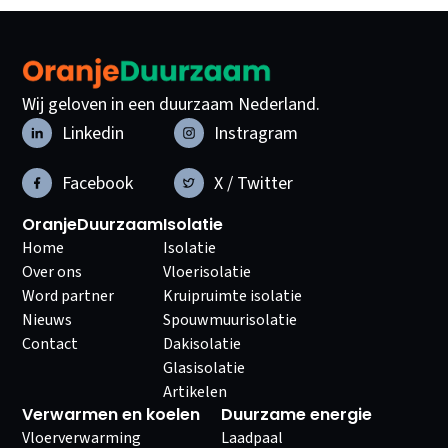
Wij geloven in een duurzaam Nederland.
Linkedin
Instragram
Facebook
X / Twitter
OranjeDuurzaam
Isolatie
Home
Isolatie
Over ons
Vloerisolatie
Word partner
Kruipruimte isolatie
Nieuws
Spouwmuurisolatie
Contact
Dakisolatie
Glasisolatie
Artikelen
Verwarmen en koelen
Duurzame energie
Vloerverwarming
Laadpaal