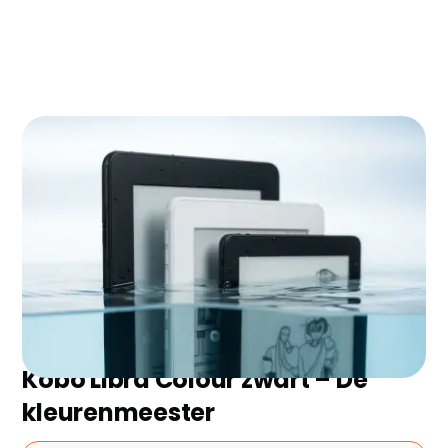
Zoek je de beste waterdichte e reader zonder
eindeloos te vergelijken? Wij hebben de 3
topmodellen van 2026 voor je geselecteerd en de
belangrijkste plus- en minpunten op een rij gezet.
Ontdek snel welke het beste bij jou past!
Kobo Libra Colour zwart – De
kleurenmeester