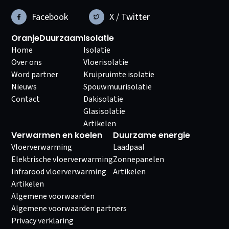
Facebook
X / Twitter
OranjeDuurzaam
Isolatie
Home
Isolatie
Over ons
Vloerisolatie
Word partner
Kruipruimte isolatie
Nieuws
Spouwmuurisolatie
Contact
Dakisolatie
Glasisolatie
Artikelen
Verwarmen en koelen
Duurzame energie
Vloerverwarming
Laadpaal
Elektrische vloerverwarming
Zonnepanelen
Infrarood vloerverwarming
Artikelen
Artikelen
Algemene voorwaarden
Algemene voorwaarden partners
Privacy verklaring