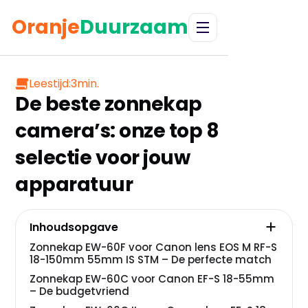
Oranje
Duurzaam
Leestijd:
3
min.
De beste zonnekap
camera’s: onze top 8
selectie voor jouw
apparatuur
Inhoudsopgave
Zonnekap EW-60F voor Canon lens EOS M RF-S
18-150mm 55mm IS STM – De perfecte match
Zonnekap EW-60C voor Canon EF-S 18-55mm
– De budgetvriend