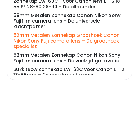
Zonnekap EW-60C II voor Canon lens EF-S 18-
55 EF 28-80 28-90 – De allrounder
58mm Metalen Zonnekap Canon Nikon Sony
Fujifilm camera lens – De universele
krachtpatser
52mm Metalen Zonnekap Groothoek Canon
Nikon Sony Fuji camera lens – De groothoek
specialist
52mm Metalen Zonnekap Canon Nikon Sony
Fujifilm camera lens – De veelzijdige favoriet
BukkitBow Zonnekap EW-63C voor Canon EF-S
18-55mm – De merkloze uitdager
37mm Metalen Zonnekap Canon Nikon Sony
Fujifilm camera lens – De compacte
beschermer
Veelgestelde vragen over zonnekap camera