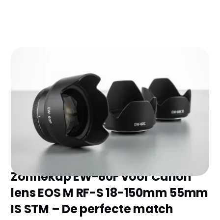
Zoek je de beste zonnekap camera zonder eindeloos
te vergelijken? Wij hebben de 8 topmodellen van 2026
voor je geselecteerd en de belangrijkste plus- en
minpunten op een rij gezet. Ontdek snel welke het
beste bij jouw camera en budget past!
Zonnekap EW-60F voor Canon
lens EOS M RF-S 18-150mm 55mm
IS STM – De perfecte match