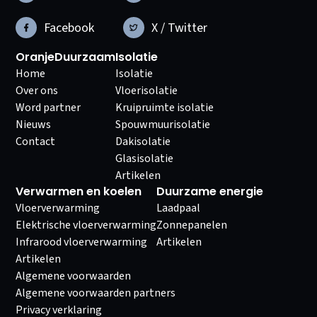
Facebook
X / Twitter
OranjeDuurzaam
Isolatie
Home
Isolatie
Over ons
Vloerisolatie
Word partner
Kruipruimte isolatie
Nieuws
Spouwmuurisolatie
Contact
Dakisolatie
Glasisolatie
Artikelen
Verwarmen en koelen
Duurzame energie
Vloerverwarming
Laadpaal
Elektrische vloerverwarming
Zonnepanelen
Infrarood vloerverwarming
Artikelen
Artikelen
Algemene voorwaarden
Algemene voorwaarden partners
Privacy verklaring