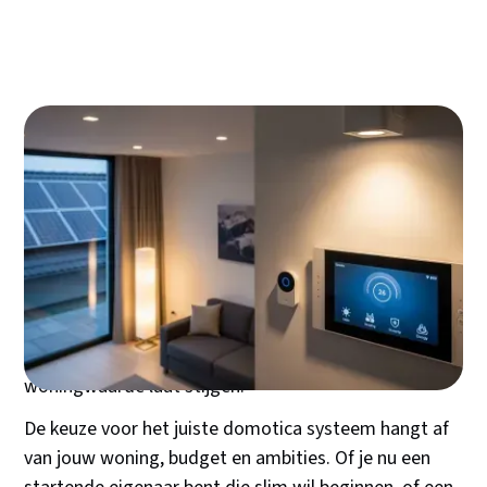
Een domotica systeem transformeert je huis van een
verzameling losse apparaten naar een intelligent
ecosysteem dat werkt, bespaart en beschermt. Waar
slimme lampen en thermostaten jaren geleden nog
luxe gadgets waren, zijn geïntegreerde domotica
systemen vandaag een logische investering die
comfort verhoogt, energie bespaart en je
woningwaarde laat stijgen.
De keuze voor het juiste domotica systeem hangt af
van jouw woning, budget en ambities. Of je nu een