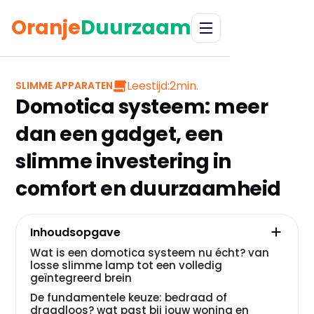
Oranje
Duurzaam
Leestijd:
2
min.
SLIMME APPARATEN
Domotica systeem: meer
dan een gadget, een
slimme investering in
comfort en duurzaamheid
Inhoudsopgave
Wat is een domotica systeem nu écht? van
losse slimme lamp tot een volledig
geïntegreerd brein
De fundamentele keuze: bedraad of
draadloos? wat past bij jouw woning en