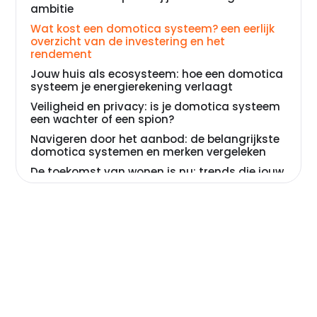
ambitie
Wat kost een domotica systeem? een eerlijk
overzicht van de investering en het
rendement
Jouw huis als ecosysteem: hoe een domotica
systeem je energierekening verlaagt
Veiligheid en privacy: is je domotica systeem
een wachter of een spion?
Navigeren door het aanbod: de belangrijkste
domotica systemen en merken vergeleken
De toekomst van wonen is nu: trends die jouw
investering vandaag al toekomstbestendig
maken