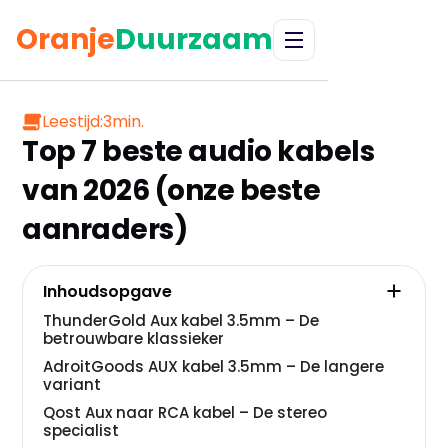
Oranje
Duurzaam
Leestijd:
3
min.
Top 7 beste audio kabels
van 2026 (onze beste
aanraders)
Inhoudsopgave
ThunderGold Aux kabel 3.5mm – De
betrouwbare klassieker
AdroitGoods AUX kabel 3.5mm – De langere
variant
Qost Aux naar RCA kabel – De stereo
specialist