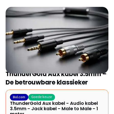
Zoek je de beste audio kabels zonder eindeloos te
vergelijken? Wij hebben de 7 topmodellen van 2026
voor je geselecteerd en de belangrijkste plus- en
minpunten op een rij gezet. Ontdek snel welke het
beste bij jouw setup past!
ThunderGold Aux kabel 3.5mm –
De betrouwbare klassieker
Goede keuze
Bol.com
ThunderGold Aux kabel - Audio kabel
3.5mm - Jack kabel - Male to Male - 1
meter