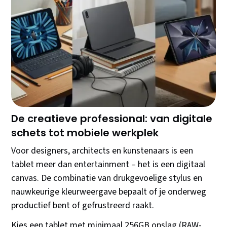
De perfecte tablet bestaat niet – wel de tablet die
perfect bij jouw levensstijl past. Of je nu tekeningen
maakt, series kijkt, of schoolprojecten afrondt: de
keuze tussen honderden modellen hoeft niet
overweldigend te zijn. Deze gids helpt je binnen vijf
minuten bepalen welk formaat, besturingssysteem en
prijsklasse écht bij jou past.
De creatieve professional: van digitale
schets tot mobiele werkplek
Voor designers, architects en kunstenaars is een
tablet meer dan entertainment – het is een digitaal
canvas. De combinatie van drukgevoelige stylus en
nauwkeurige kleurweergave bepaalt of je onderweg
productief bent of gefrustreerd raakt.
Kies een tablet met minimaal 256GB opslag (RAW-