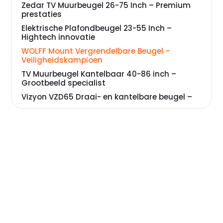
Zedar TV Muurbeugel 26-75 Inch – Premium
prestaties
Elektrische Plafondbeugel 23-55 Inch –
Hightech innovatie
WOLFF Mount Vergrendelbare Beugel –
Veiligheidskampioen
TV Muurbeugel Kantelbaar 40-86 inch –
Grootbeeld specialist
Vizyon VZD65 Draai- en kantelbare beugel –
Sterke performer
Cabletech Universele Muurbeugel 13-42 Inch –
Compacte kampioen
Televisie Muurbeugel Draai- en Kantelbaar 14-
40 Inch – Perfecte score
Veelgestelde vragen over televisie beugel