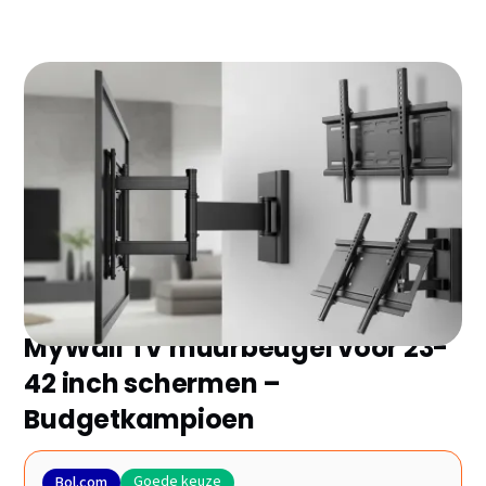
Zoek je de beste televisie beugel zonder eindeloos te
vergelijken? Wij hebben de 10 topmodellen van 2026
voor je geselecteerd en de belangrijkste plus- en
minpunten op een rij gezet. Ontdek snel welke het
beste bij jou past!
MyWall TV muurbeugel voor 23-
42 inch schermen –
Budgetkampioen
Goede keuze
Bol.com