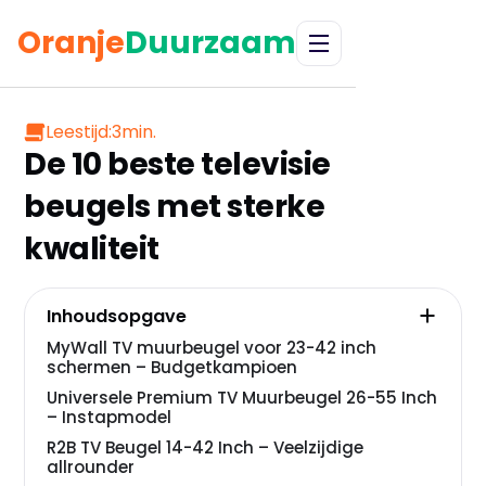
Oranje
Duurzaam
Leestijd:
3
min.
De 10 beste televisie
beugels met sterke
kwaliteit
Inhoudsopgave
MyWall TV muurbeugel voor 23-42 inch
schermen – Budgetkampioen
Universele Premium TV Muurbeugel 26-55 Inch
– Instapmodel
R2B TV Beugel 14-42 Inch – Veelzijdige
allrounder