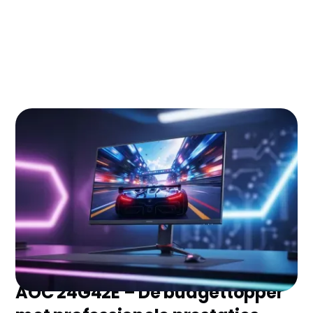
MSI MAG 244F – De 200Hz speedster voor
competitieve gamers
MSI MAG 274F – De 27-inch alleskunner met
200Hz power
MSI MAG 27C6F – De curved immersie
specialist
AOC G4 Q27G42XE – De QHD revolutie voor
kleiner budget
Veelgestelde vragen over gaming monitor
Zoek je mooie gaming monitor zonder eindeloos te
vergelijken? Wij hebben de 7 topmodellen van 2026
voor je geselecteerd en de belangrijkste plus- en
minpunten op een rij gezet. Ontdek snel welke het
beste bij jou past!
AOC 24G42E – De budgettopper