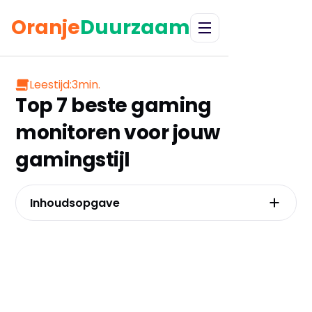
Oranje
Duurzaam
Leestijd:
3
min.
Top 7 beste gaming
monitoren voor jouw
gamingstijl
Inhoudsopgave
AOC 24G42E – De budgettopper met
professionele prestaties
MSI MAG 242C – De compacte curved
krachtpatser
Philips Evnia 24M2N3200NF – De instapper
met IPS voordelen