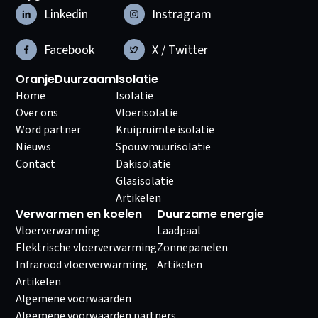
Linkedin
Instragram
Facebook
X / Twitter
OranjeDuurzaam
Isolatie
Home
Isolatie
Over ons
Vloerisolatie
Word partner
Kruipruimte isolatie
Nieuws
Spouwmuurisolatie
Contact
Dakisolatie
Glasisolatie
Artikelen
Verwarmen en koelen
Duurzame energie
Vloerverwarming
Laadpaal
Elektrische vloerverwarming
Zonnepanelen
Infrarood vloerverwarming
Artikelen
Artikelen
Algemene voorwaarden
Algemene voorwaarden partners