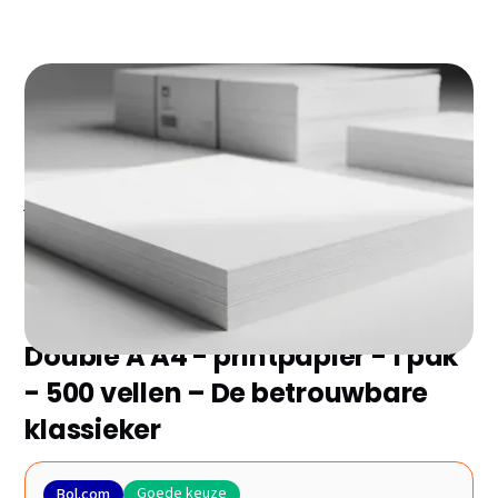
Zoek je het beste printpapier zonder urenlang te
vergelijken? Wij hebben de 9 topkeuzes van 2026 voor
je op een rij gezet met de belangrijkste voor- en
nadelen. Ontdek direct welke het beste bij jouw
behoeften past!
Double A A4 - printpapier - 1 pak
- 500 vellen – De betrouwbare
klassieker
Goede keuze
Bol.com