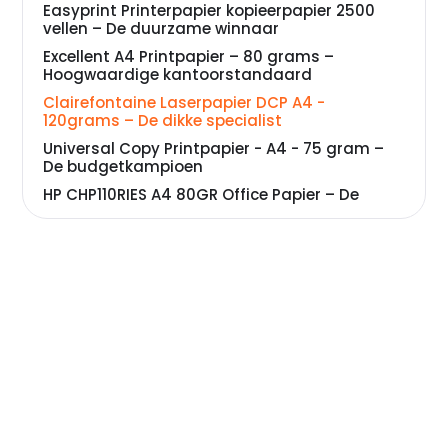
Easyprint Printerpapier kopieerpapier 2500
vellen – De duurzame winnaar
Excellent A4 Printpapier – 80 grams –
Hoogwaardige kantoorstandaard
Clairefontaine Laserpapier DCP A4 -
120grams – De dikke specialist
Universal Copy Printpapier - A4 - 75 gram –
De budgetkampioen
HP CHP110RIES A4 80GR Office Papier – De
merkgarantie
Double A Premium printpapier A4, 100 vellen –
Perfect voor beginners
Veelgestelde vragen over printpapier