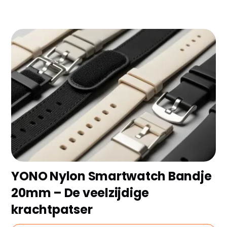
Op zoek naar de beste smartwatch bandjes Samsung
zonder eindeloos te vergelijken? Wij hebben 8
topmodellen van 2026 geselecteerd en de
belangrijkste plus- en minpunten op een rij gezet.
Ontdek snel welk Samsung Watch bandje het beste bij
jouw stijl en budget past!
YONO Nylon Smartwatch Bandje
20mm – De veelzijdige
krachtpatser