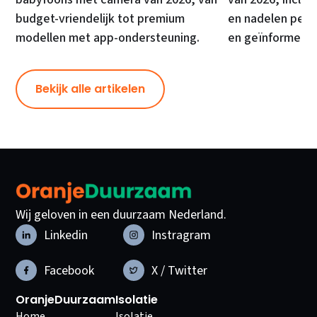
budget-vriendelijk tot premium
en nadelen per 
modellen met app-ondersteuning.
en geïnformeer
Bekijk alle artikelen
Wij geloven in een duurzaam Nederland.
Linkedin
Instragram
Facebook
X / Twitter
OranjeDuurzaam
Isolatie
Home
Isolatie