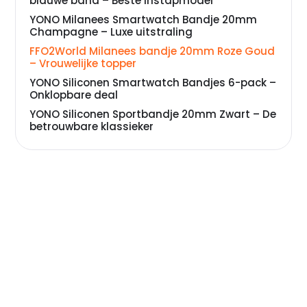
blauwe band – Beste instapmodel
YONO Milanees Smartwatch Bandje 20mm
Champagne – Luxe uitstraling
FFO2World Milanees bandje 20mm Roze Goud
– Vrouwelijke topper
YONO Siliconen Smartwatch Bandjes 6-pack –
Onklopbare deal
YONO Siliconen Sportbandje 20mm Zwart – De
betrouwbare klassieker
YONO Leren Smartwatch Bandje 20mm Bruin –
Zakelijke elegantie
Veelgestelde vragen over smartwatch
bandjes samsung