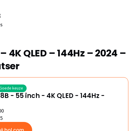
g
es
 – 4K QLED – 144Hz – 2024 –
tser
Goede keuze
8B - 55 inch - 4K QLED - 144Hz -
00
/5
bij bol.com