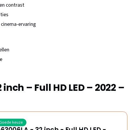
en contrast
ties
 cinema-ervaring
ellen
te
inch – Full HD LED – 2022 –
Goede keuze
63006LA - 32 inch - Full HD LED -