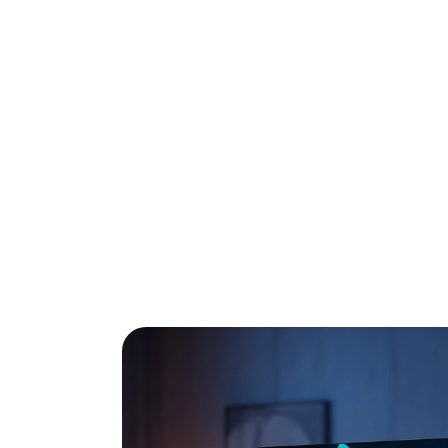
Op zoek naar de perfecte led televisie zond
van 2026 voor je geselecteerd en de belangr