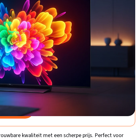
past!
 – 43 inch – 4K LED – 2024
soptie
Goede keuze
 UE43DU7172 - 43 inch - 4K LED -
 Buitenlands model
00
/5
bij bol.com
ouwbare kwaliteit met een scherpe prijs. Perfect voor