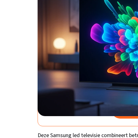
welke het beste bij jouw budget en wensen 
Samsung UE43DU7172
– De slimme starter
bol.com
Samsung
2024 -
Prijs: €285,
Rating: 4.6
Bekijk 
Deze Samsung led televisie combineert betr