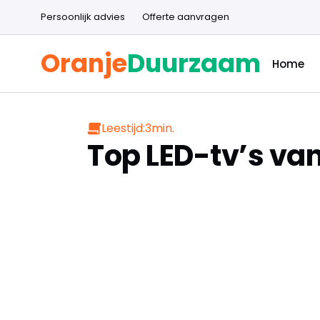
Persoonlijk advies
Offerte aanvragen
Oranje
Duurzaam
Home
Leestijd:
3
min.
Top LED-tv’s van