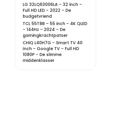
LG 32LQ63006LA – 32 inch –
Full HD LED – 2022 – De
budgetvriend
TCL 55T8B – 55 inch – 4K QLED
– 144Hz – 2024 – De
gamingkrachtpatser
CHiQ L40H7G – Smart TV 40
Inch – Google TV – Full HD
1080P – De slimme
middenklasser
Samsung UE55CU7020 – 55
inch – 4K LED – 2024 – De
betrouwbare alleskunner
Philips 32PFS6000/12 – 32 inch
– Full HD LED – 2025 – De
nieuwste instapper
Samsung QE55QN85D – 55
inch – 4K Neo QLED – 2024 –
De premiumtopper
Veelgestelde vragen over led
televisie