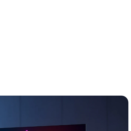
er eindeloos te vergelijken? Wij hebben de 8 topmodellen
ijkste plus- en minpunten op een rij gezet. Ontdek snel