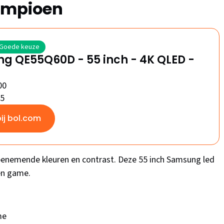
ampioen
Goede keuze
g QE55Q60D - 55 inch - 4K QLED -
00
/5
bij bol.com
enemende kleuren en contrast. Deze 55 inch Samsung led
 en game.
me