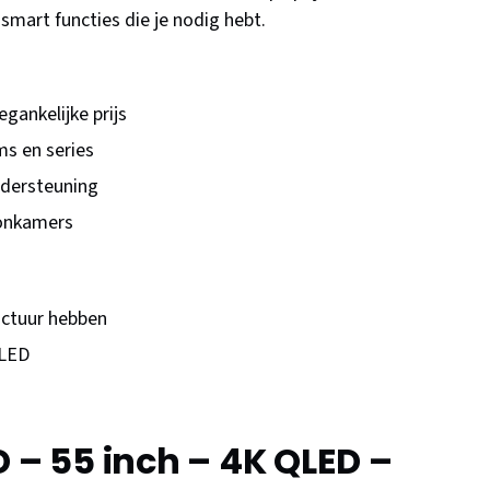
smart functies die je nodig hebt.
ankelijke prijs
ms en series
ndersteuning
oonkamers
uctuur hebben
QLED
 55 inch – 4K QLED –