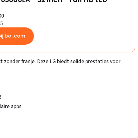
00
/5
bij bol.com
t zonder franje. Deze LG biedt solide prestaties voor
g
aire apps