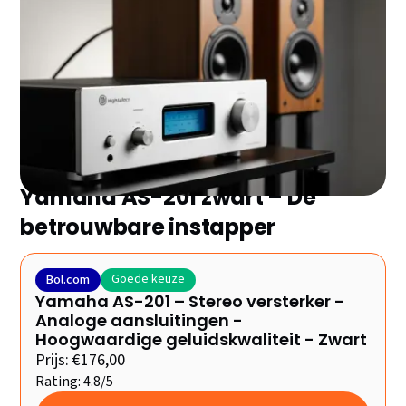
Klaar voor kristalhelder geluid zonder wekenlang
vergelijken? Deze 6 versterkers leveren elk
uitstekende prestaties in hun categorie. Van budget-
vriendelijk tot high-end: ontdek direct welke het
beste aansluit bij jouw wensen en budget.
Yamaha AS-201 zwart – De
betrouwbare instapper
Goede keuze
Bol.com
Yamaha AS-201 – Stereo versterker -
Analoge aansluitingen -
Hoogwaardige geluidskwaliteit - Zwart
Prijs: €176,00
Rating: 4.8/5