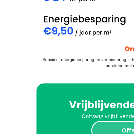
Subsidie, energiebesparing en vermindering in he
berekend met e
Vrijblijvend
Ontvang vrijblijvend
Off