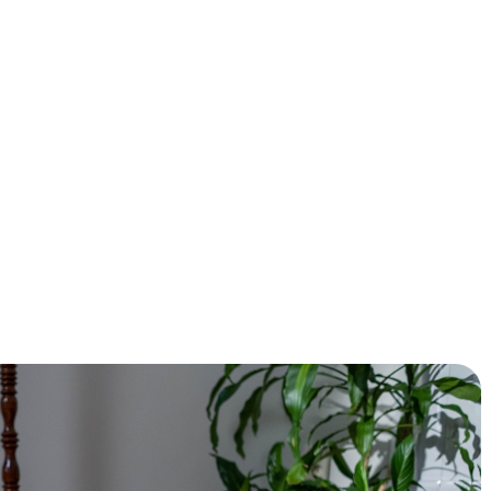
owel je portemonnee als het milieu. Door je vloer te
rgieverbruik en de bijbehorende kosten, maar draag je ook