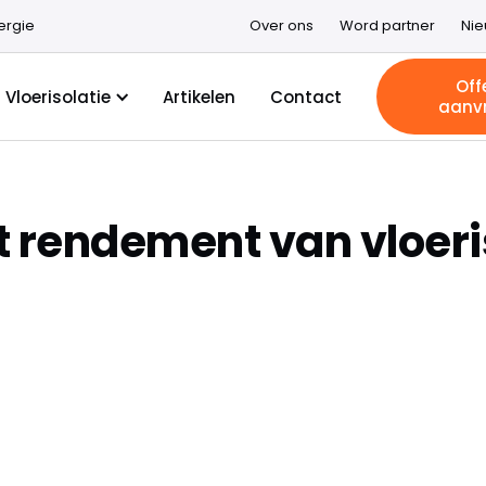
ergie
Over ons
Word partner
Ni
Off
Vloerisolatie
Artikelen
Contact
aanv
t rendement van vloeri