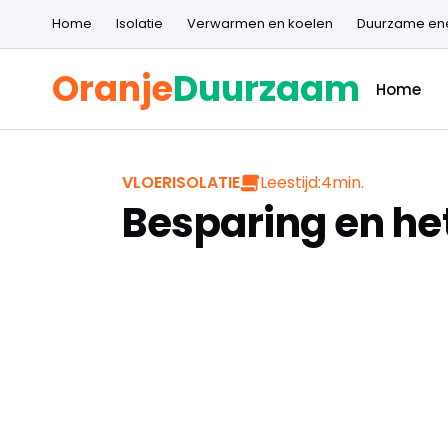
Home
Isolatie
Verwarmen en koelen
Duurzame en
Oranje
Duurzaam
Home
Leestijd:
4
min.
VLOERISOLATIE
Besparing en he