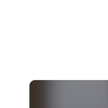
Goede vloerisolatie is een win-win voor z
isoleren, verminder je niet alleen je ene