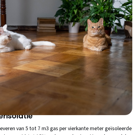
oie is, bepaalde vloerisolatie zijn vrij eenvoudig zelf
?
n van de efficiëntie van je huis. Door de vloer van je woning
rmte die verloren gaat door de vloer en naar de
g. Dit betekent dat je minder energie hoeft te gebruiken
re energierekeningen.
portemonnee, maar kan ook eenvoudig zelf worden
rgiezuinig, comfortabel en duurzaam huis.
risolatie
pleveren van 5 tot 7 m3 gas per vierkante meter geïsoleerde