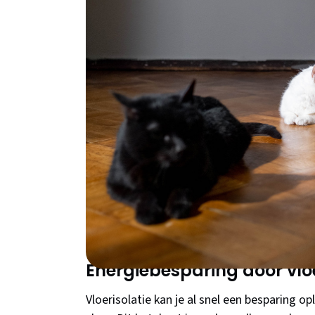
bij aan een duurzamere toekomst. En het mo
aan te brengen!
Wat is vloerisolatie
Bij vloerisolatie draait alles om het verhoge
te isoleren, verminder je de hoeveelheid wa
onderliggende kruipruimte of buitenomgevin
om je huis te verwarmen, wat leidt tot lage
Vloerisolatie is niet alleen goed voor je 
aangebracht. Het resultaat is een meer ene
Energiebesparing door vloe
Vloerisolatie kan je al snel een besparing o