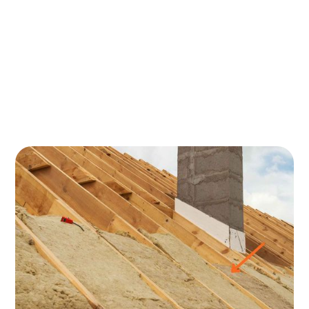
isoleren?
Mogelijkheden voor subsidies en financiële
voordelen
Dakisolatie buitenzijde voor rijtjeshuizen
Dakisolatie buitenzijde voor platte daken
Veelgestelde vragen over dakisolatie aan de
buitenzijde
Dakisolatie vanuit de buitenzijde is een
uitstekende manier om energie te besparen en de
levensduur van uw dak te verlengen. Door het dak
aan de buitenkant te isoleren, kunt u
warmteverlies minimaliseren en de energie-
efficiëntie van uw woning aanzienlijk verbeteren. In
deze blog behandelen we de voordelen, nadelen,