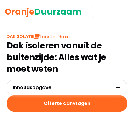
Oranje
Duurzaam
Leestijd:
9
min.
DAKISOLATIE
Dak isoleren vanuit de
buitenzijde: Alles wat je
moet weten
Inhoudsopgave
Wat is dakisolatie van de buitenzijde?
Voordelen en nadelen van dakisolatie
Offerte aanvragen
buitenzijde
Dunne dakisolatie aan de buitenzijde
Materialen en technieken
Wat kost het om je dak aan de buitenzijde te