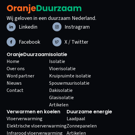
Wij geloven in een duurzaam Nederland.
Linkedin
Instragram
Facebook
X / Twitter
OranjeDuurzaam
Isolatie
Home
Isolatie
Over ons
Vloerisolatie
Word partner
Kruipruimte isolatie
Nieuws
Spouwmuurisolatie
Contact
Dakisolatie
Glasisolatie
Artikelen
Verwarmen en koelen
Duurzame energie
Vloerverwarming
Laadpaal
Elektrische vloerverwarming
Zonnepanelen
Infrarood vloerverwarming
Artikelen