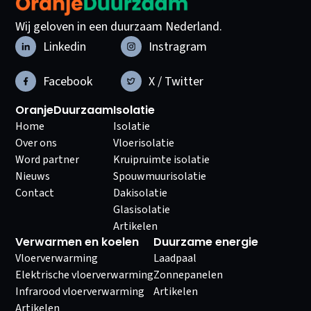
Wij geloven in een duurzaam Nederland.
Linkedin
Instragram
Facebook
X / Twitter
OranjeDuurzaam
Isolatie
Home
Isolatie
Over ons
Vloerisolatie
Word partner
Kruipruimte isolatie
Nieuws
Spouwmuurisolatie
Contact
Dakisolatie
Glasisolatie
Artikelen
Verwarmen en koelen
Duurzame energie
Vloerverwarming
Laadpaal
Elektrische vloerverwarming
Zonnepanelen
Infrarood vloerverwarming
Artikelen
Artikelen