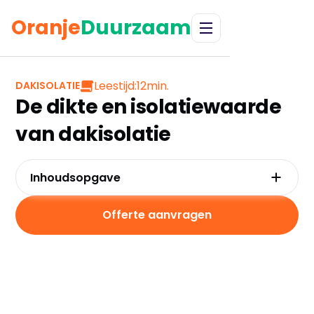
Oranje
Duurzaam
Leestijd:
12
min.
DAKISOLATIE
De dikte en isolatiewaarde
van dakisolatie
Inhoudsopgave
Wat is de Rd-waarde van dakisolatie?
De betekenis van R-waarde in dakisolatie
Offerte aanvragen
Uitleg van RC 6 dakisolatie
Hoe kies je de juiste dikte voor dakisolatie?
Beschikbare subsidies voor dakisolatie