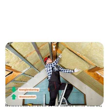
Dakisolatie is een van de beste manieren om je huis
energiezuiniger en comfortabeler te maken. Het
helpt om warmte binnen te houden in de winter en
buiten te houden in de zomer, wat resulteert in
lagere energiekosten en een hoger wooncomfort.
In deze blog bespreken we alles wat je moet
weten over de dikte van dakisolatie,
isolatiewaarden zoals de Rd-waarde en Rc-waarde,