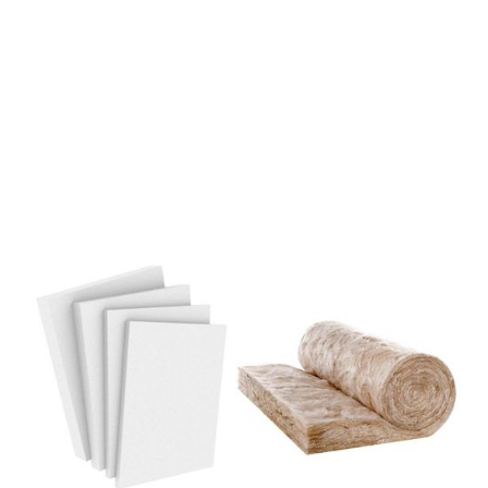
glaswol
Vochtbestendigheid: EPS versus glaswol
Milieuvriendelijkheid: Hoe groen zijn EPS en
glaswol?
Kosten: De prijs van EPS en glaswol isolatie
vergelijken
Installatie: Overwegingen bij het installeren
van EPS en glaswol
Vergelijkingsanalyse tussen EPS en glaswol:
Het kiezen van de juiste spouwmuurisolatie
voor jouw project
Introductie: Het belang van
spouwmuurisolatie
Spouwmuurisolatie is een essentieel onderdeel van
energiezuinig wonen. Het helpt warmteverlies door