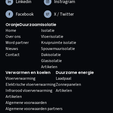
Linkedin
Instragram
Facebook
X / Twitter
OranjeDuurzaam
Isolatie
Home
Isolatie
Over ons
Vloerisolatie
Word partner
Kruipruimte isolatie
Nieuws
Spouwmuurisolatie
Contact
Dakisolatie
Glasisolatie
Artikelen
Verwarmen en koelen
Duurzame energie
Vloerverwarming
Laadpaal
Elektrische vloerverwarming
Zonnepanelen
Infrarood vloerverwarming
Artikelen
Artikelen
Algemene voorwaarden
Algemene voorwaarden partners