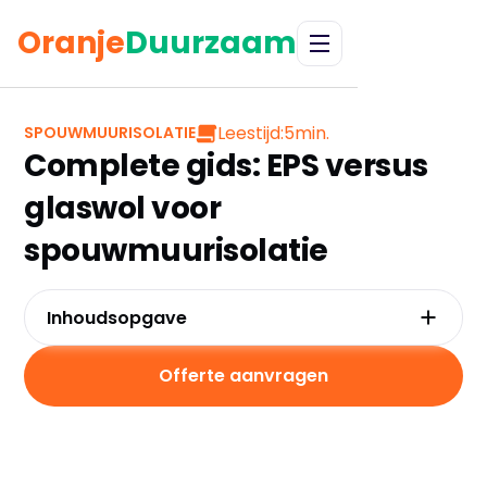
Oranje
Duurzaam
Leestijd:
5
min.
SPOUWMUURISOLATIE
Complete gids: EPS versus
glaswol voor
spouwmuurisolatie
Inhoudsopgave
Introductie: Het belang van
spouwmuurisolatie
Offerte aanvragen
EPS (geëxpandeerd polystyreen) isolatie: Een
overzicht
Glaswol isolatie: Een overzicht
Thermische prestaties: Vergelijking van EPS en