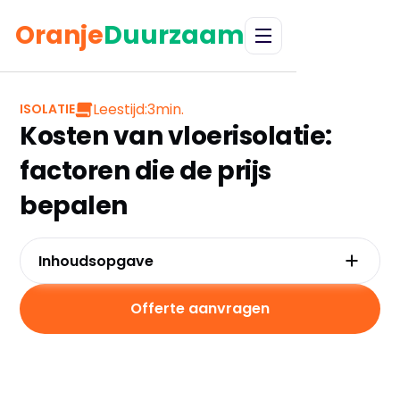
Oranje
Duurzaam
Leestijd:
3
min.
ISOLATIE
Kosten van vloerisolatie:
factoren die de prijs
bepalen
Inhoudsopgave
Factoren die de kosten van vloerisolatie
beïnvloeden
Offerte aanvragen
Gemiddelde kosten van vloerisolatie
Klaar voor de start?