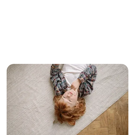
Vloerisolatie is een essentiële maatregel voor het
verbeteren van de energie-efficiëntie van je
woning. Terwijl de voordelen duidelijk zijn, zoals
comfortverbetering en energiebesparing, rijst er
een belangrijke vraag: wat zijn de kosten van
vloerisolatie? In deze blog nemen we je mee in de
wereld van vloerisolatie en leggen we uit wat je