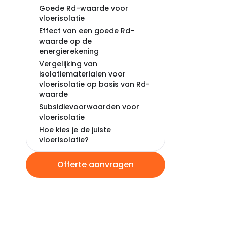
Goede Rd-waarde voor
vloerisolatie
Effect van een goede Rd-
waarde op de
energierekening
Vergelijking van
isolatiematerialen voor
vloerisolatie op basis van Rd-
waarde
Subsidievoorwaarden voor
vloerisolatie
Hoe kies je de juiste
vloerisolatie?
Combinatie van vloerisolatie
met andere
Offerte aanvragen
energiebesparende
maatregelen
Veelvoorkomende fouten bij
het kiezen van vloerisolatie en
hoe deze te vermijden