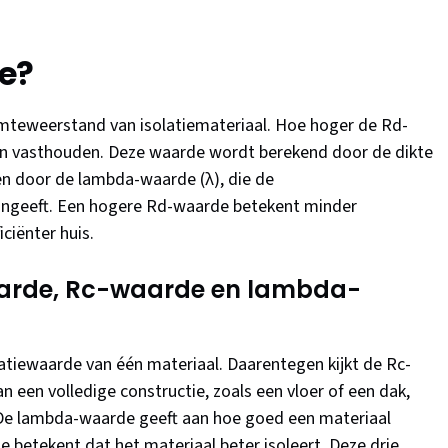
e?
mteweerstand van isolatiemateriaal. Hoe hoger de Rd-
an vasthouden. Deze waarde wordt berekend door de dikte
len door de lambda-waarde (λ), die de
angeeft. Een hogere Rd-waarde betekent minder
ciënter huis.
aarde, Rc-waarde en lambda-
latiewaarde van één materiaal. Daarentegen kijkt de Rc-
een volledige constructie, zoals een vloer of een dak,
 De lambda-waarde geeft aan hoe goed een materiaal
betekent dat het materiaal beter isoleert. Deze drie