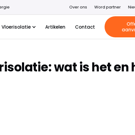
ergie
Over ons
Word partner
Ni
Off
Vloerisolatie
Artikelen
Contact
aanv
solatie: wat is het en 