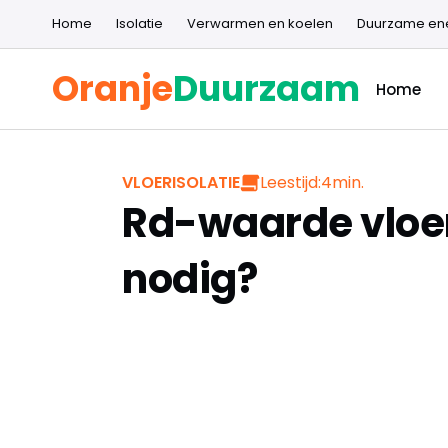
Home
Isolatie
Verwarmen en koelen
Duurzame en
Oranje
Duurzaam
Home
Leestijd:
4
min.
VLOERISOLATIE
Rd-waarde vloeri
nodig?