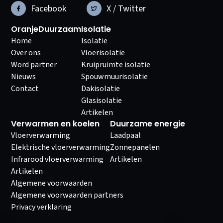
Facebook
X / Twitter
OranjeDuurzaam
Isolatie
Home
Isolatie
Over ons
Vloerisolatie
Word partner
Kruipruimte isolatie
Nieuws
Spouwmuurisolatie
Contact
Dakisolatie
Glasisolatie
Artikelen
Verwarmen en koelen
Duurzame energie
Vloerverwarming
Laadpaal
Elektrische vloerverwarming
Zonnepanelen
Infrarood vloerverwarming
Artikelen
Artikelen
Algemene voorwaarden
Algemene voorwaarden partners
Privacy verklaring