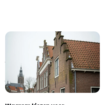
Woon je in een jaren '30 woning in het centrum van
Delft of een rijtjeshuis in de wijk Voorhof? Dan loop
je waarschijnlijk €600-900 per jaar mis door een
ongeïsoleerde spouwmuur. Met spouwmuurisolatie
haal je 25-35% van je energierekening af en verdien
je je investering van €1.200-1.600 binnen 2-3 jaar
volledig terug.