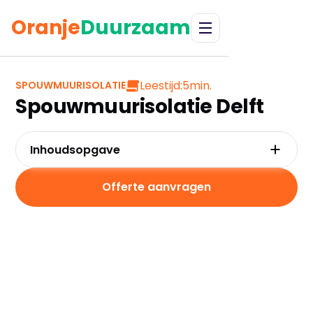
Oranje
Duurzaam
Leestijd:
5
min.
SPOUWMUURISOLATIE
Spouwmuurisolatie Delft
Inhoudsopgave
Waarom kiezen voor spouwmuurisolatie in
Delft?
Offerte aanvragen
Kosten en besparingen
Subsidies in Delft
Hoe werkt spouwmuurisolatie?
Praktische tips voor Delft
Veelgestelde vragen