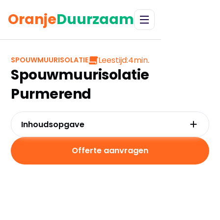
Oranje
Duurzaam
Leestijd:
4
min.
SPOUWMUURISOLATIE
Spouwmuurisolatie
Purmerend
Inhoudsopgave
Waarom kiezen voor spouwmuurisolatie in
Purmerend?
Offerte aanvragen
Kosten en besparingen
Subsidies in Purmerend
Hoe werkt spouwmuurisolatie?
Praktische tips voor Purmerend
Veelgestelde vragen