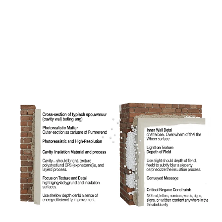
Woon je in Purmerend en wil je flink besparen op je
energierekening? Spouwmuurisolatie is dé slimste
investering die je kunt doen. Voor gemiddeld €1.200
bespaar je elk jaar €250-300 op gas en haal je
binnen 4-5 jaar je investering eruit. Met de ISDE
subsidie pak je bovendien €500-700 korting mee!