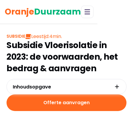
Oranje
Duurzaam
Leestijd:
4
min.
SUBSIDIE
Subsidie Vloerisolatie in
2023: de voorwaarden, het
bedrag & aanvragen
Inhoudsopgave
Welke subsidie is er op vloerisolatie?
Wat is verlaagd btw-tarief?
Offerte aanvragen
Voorwaarden ISDE subsidie op vloerisolatie
Hoeveel m2 vloerisolatie heb je nodig voor de
ISDE subsidie?
Hoeveel subsidie is er op vloerisolatie?