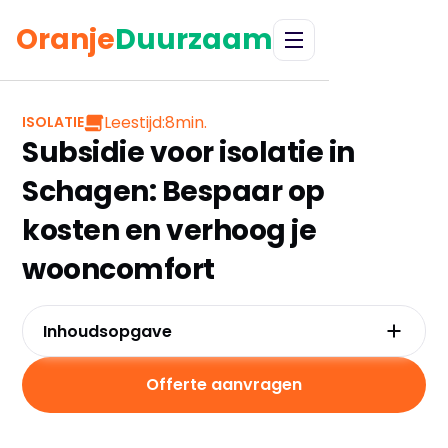
Oranje
Duurzaam
Leestijd:
8
min.
ISOLATIE
Subsidie voor isolatie in
Schagen: Bespaar op
kosten en verhoog je
wooncomfort
Inhoudsopgave
Wat zijn de subsidiebedragen voor isolatie?
Voorwaarden voor de subsidieaanvraag
Offerte aanvragen
Welke isolatiemaatregelen komen in
aanmerking?