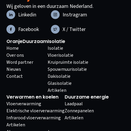
Wij geloven in een duurzaam Nederland.
Linkedin
Instragram
Facebook
X / Twitter
OranjeDuurzaam
Isolatie
Home
Isolatie
Over ons
Vloerisolatie
Word partner
Kruipruimte isolatie
Nieuws
Spouwmuurisolatie
Contact
Dakisolatie
Glasisolatie
Artikelen
Verwarmen en koelen
Duurzame energie
Vloerverwarming
Laadpaal
Elektrische vloerverwarming
Zonnepanelen
Infrarood vloerverwarming
Artikelen
Artikelen