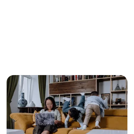
Vloer-, dak- en spouwmuurisolatie: wat zijn
de mogelijkheden?
Energielabels en de impact op WOZ-waarde
Hoe vraag je een isolatiesubsidie aan in
Schagen?
Welke lokale en landelijke subsidies zijn er
beschikbaar?
Duurzaamheidsinitiatieven van de gemeente
Schagen
Energie besparen en woning verduurzamen
Wil je jouw woning in Schagen verduurzamen en
energie besparen? Dan is het goed om te weten dat je
in 2025 subsidie kunt krijgen voor isolatie. De
gemeente Schagen stimuleert woningeigenaren om
hun huis beter te isoleren door middel van lokale en